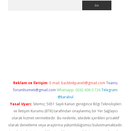
Arama
giriş
https://www.betexper.xyz/
elexbetgiris.org
Reklam ve İletişim:
E-mail:
backlinkpaneli@gmail.com
Teams:
forumhizmeti@gmail.com
Whatsapp: 0262 606 0 726
Telegram:
@karabul
Yasal Uyarı:
Sitemiz, 5651 Sayılı Kanun gereğince Bilgi Teknolojileri
ve İletişim Kurumu (BTK) tarafından onaylanmış bir Yer Sağlayıcı
olarak hizmet vermektedir. Bu nedenle, sitedeki içerikleri proaktif
olarak denetleme veya araştırma yükümlülüğümüz bulunmamaktadır.