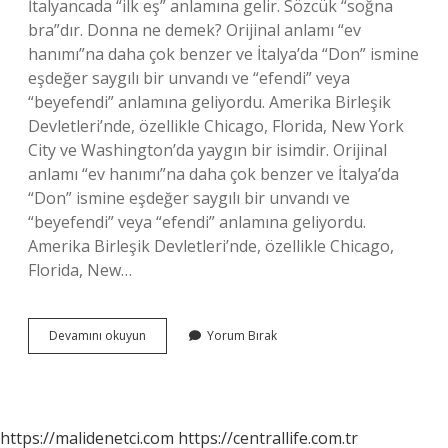
İtalyancada “ilk eş” anlamına gelir. Sözcük “soğna
bra”dır. Donna ne demek? Orijinal anlamı “ev
hanımı”na daha çok benzer ve İtalya’da “Don” ismine
eşdeğer saygılı bir unvandı ve “efendi” veya
“beyefendi” anlamına geliyordu. Amerika Birleşik
Devletleri’nde, özellikle Chicago, Florida, New York
City ve Washington’da yaygın bir isimdir. Orijinal
anlamı “ev hanımı”na daha çok benzer ve İtalya’da
“Don” ismine eşdeğer saygılı bir unvandı ve
“beyefendi” veya “efendi” anlamına geliyordu.
Amerika Birleşik Devletleri’nde, özellikle Chicago,
Florida, New…
Prima
Devamını okuyun
Yorum Bırak
Donna
Etkisi
Ne
Demek
https://malidenetci.com
https://centrallife.com.tr