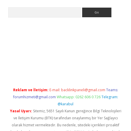
Arama
 giriş
https://www.betexper.xyz/
elexbetgiris.org
Reklam ve İletişim:
E-mail:
backlinkpaneli@gmail.com
Teams:
forumhizmeti@gmail.com
Whatsapp: 0262 606 0 726
Telegram:
@karabul
Yasal Uyarı:
Sitemiz, 5651 Sayılı Kanun gereğince Bilgi Teknolojileri
ve İletişim Kurumu (BTK) tarafından onaylanmış bir Yer Sağlayıcı
olarak hizmet vermektedir. Bu nedenle, sitedeki içerikleri proaktif