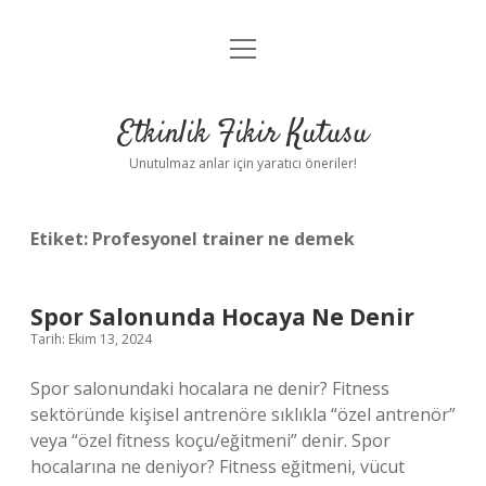
menüyü
Anasayfa
aç
Gizlilik Politikası
Etkinlik Fikir Kutusu
Yasal Uyarı
Unutulmaz anlar için yaratıcı öneriler!
Hakkımızda
Etiket:
Profesyonel trainer ne demek
Spor Salonunda Hocaya Ne Denir
Tarih: Ekim 13, 2024
Spor salonundaki hocalara ne denir? Fitness
sektöründe kişisel antrenöre sıklıkla “özel antrenör”
veya “özel fitness koçu/eğitmeni” denir. Spor
hocalarına ne deniyor? Fitness eğitmeni, vücut