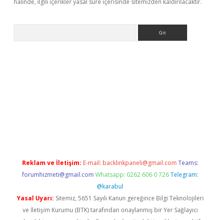
halinde, ilgili içerikler yasal süre içerisinde sitemizden kaldırılacaktır.
Arama
 giriş
https://www.betexper.xyz/
elexbetgiris.org
Reklam ve İletişim:
E-mail:
backlinkpaneli@gmail.com
Teams:
forumhizmeti@gmail.com
Whatsapp: 0262 606 0 726
Telegram:
@karabul
Yasal Uyarı:
Sitemiz, 5651 Sayılı Kanun gereğince Bilgi Teknolojileri
ve İletişim Kurumu (BTK) tarafından onaylanmış bir Yer Sağlayıcı