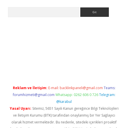
Arama
 giriş
https://www.betexper.xyz/
elexbetgiris.org
Reklam ve İletişim:
E-mail:
backlinkpaneli@gmail.com
Teams:
forumhizmeti@gmail.com
Whatsapp: 0262 606 0 726
Telegram:
@karabul
Yasal Uyarı:
Sitemiz, 5651 Sayılı Kanun gereğince Bilgi Teknolojileri
ve İletişim Kurumu (BTK) tarafından onaylanmış bir Yer Sağlayıcı
olarak hizmet vermektedir. Bu nedenle, sitedeki içerikleri proaktif