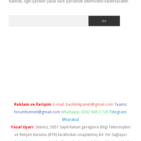
halinde, ilgili içerikler yasal süre içerisinde sitemizden kaldırılacaktır.
Arama
güncel giriş
https://www.betexper.xyz/
elexbetgiris.org
Reklam ve İletişim:
E-mail:
backlinkpaneli@gmail.com
Teams:
forumhizmeti@gmail.com
Whatsapp: 0262 606 0 726
Telegram:
@karabul
Yasal Uyarı:
Sitemiz, 5651 Sayılı Kanun gereğince Bilgi Teknolojileri
ve İletişim Kurumu (BTK) tarafından onaylanmış bir Yer Sağlayıcı