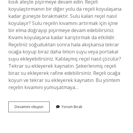
kısık ateşte pişirmeye devam edin. Reçeli
koyulaştırmanın bir diğer yolu da reçeli koyulaşana
kadar güneşte bırakmaktır. Sulu kalan reçel nasıl
koyulaşır? Sulu reçelin kıvamını artırmak için içine
bir elma doğrayıp pişirmeye devam edebilirsiniz.
Kıvamı koyulaşana kadar karıştırmak da etkilidir.
Reçeliniz soğuduktan sonra hala akışkansa tekrar
ocağa koyup biraz daha limon suyu veya portakal
suyu ekleyebilirsiniz. Katılaşmış reçel nasıl çözülür?
Tekrar su ekleyerek kaynatın. Şekerlenmiş reçeli
biraz su ekleyerek rafine edebilirsiniz. Reçeli ocağa
koyun ve tekrar su ekleyerek kaynatın. Bu yöntem
reçelin kıvamını yumuşatmaya…
Reçel
Devamını okuyun
Yorum Bırak
Yaparken
Cıvık
Olursa
Ne