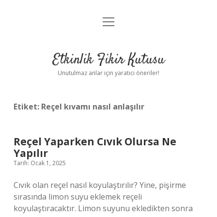
menüyü
Anasayfa
aç
Gizlilik Politikası
Etkinlik Fikir Kutusu
Yasal Uyarı
Unutulmaz anlar için yaratıcı öneriler!
Hakkımızda
Etiket:
Reçel kıvamı nasıl anlaşılır
Reçel Yaparken Cıvık Olursa Ne
Yapılır
Tarih: Ocak 1, 2025
Cıvık olan reçel nasıl koyulaştırılır? Yine, pişirme
sırasında limon suyu eklemek reçeli
koyulaştıracaktır. Limon suyunu ekledikten sonra