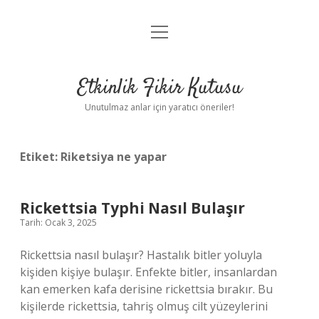
menüyü
Anasayfa
aç
Gizlilik Politikası
Etkinlik Fikir Kutusu
Yasal Uyarı
Unutulmaz anlar için yaratıcı öneriler!
Hakkımızda
Etiket:
Riketsiya ne yapar
Rickettsia Typhi Nasıl Bulaşır
Tarih: Ocak 3, 2025
Rickettsia nasıl bulaşır? Hastalık bitler yoluyla
kişiden kişiye bulaşır. Enfekte bitler, insanlardan
kan emerken kafa derisine rickettsia bırakır. Bu
kişilerde rickettsia, tahriş olmuş cilt yüzeylerini