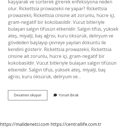
kaşıyarak ve sürterek girerek enfeksiyona neden
olur. Rickettsia prowazekii ne yapar? Rickettsia
prowazekii, Rickettsia cinsine ait zorunlu, hücre içi,
gram-negatif bir kokobasildir. Vücut bitleriyle
bulaşan salgın tifüsün etkenidir. Salgın tifüs, yüksek
ateş, miyalji, baş ağrısı, kuru öksürük, deliryum ve
gövdeden başlayıp çevreye yayılan döküntü ile
kendini gösterir. Rickettsia prowazekii, Rickettsia
cinsine ait zorunlu, hücre içi, gram-negatif bir
kokobasildir. Vücut bitleriyle bulaşan salgın tifüsün
etkenidir. Salgın tifüs, yüksek ateş, miyalji, baş
ağrısı, kuru öksürük, deliryum ve…
Rickettsia
Devamını okuyun
Yorum Bırak
Typhi
Nasıl
Bulaşır
https://malidenetci.com
https://centrallife.com.tr