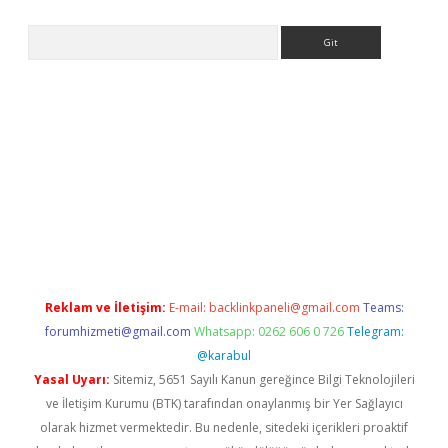
Arama
https://www.betexper.xyz/
elexbetgiris.org
Reklam ve İletişim:
E-mail:
backlinkpaneli@gmail.com
Teams:
forumhizmeti@gmail.com
Whatsapp: 0262 606 0 726
Telegram:
@karabul
Yasal Uyarı:
Sitemiz, 5651 Sayılı Kanun gereğince Bilgi Teknolojileri
ve İletişim Kurumu (BTK) tarafından onaylanmış bir Yer Sağlayıcı
olarak hizmet vermektedir. Bu nedenle, sitedeki içerikleri proaktif