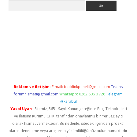
Arama
giriş
https://www.betexper.xyz/
elexbetgiris.org
Reklam ve İletişim:
E-mail:
backlinkpaneli@gmail.com
Teams:
forumhizmeti@gmail.com
Whatsapp: 0262 606 0 726
Telegram:
@karabul
Yasal Uyarı:
Sitemiz, 5651 Sayılı Kanun gereğince Bilgi Teknolojileri
ve İletişim Kurumu (BTK) tarafından onaylanmış bir Yer Sağlayıcı
olarak hizmet vermektedir. Bu nedenle, sitedeki içerikleri proaktif
olarak denetleme veya araştırma yükümlülüğümüz bulunmamaktadır.