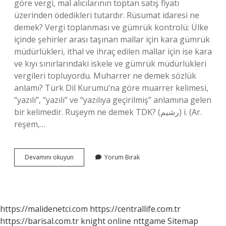
göre vergi, mal alıcılarının toptan satış fiyatı
üzerinden ödedikleri tutardır. Rüsumat idaresi ne
demek? Vergi toplanması ve gümrük kontrolü: Ülke
içinde şehirler arası taşınan mallar için kara gümrük
müdürlükleri, ithal ve ihraç edilen mallar için ise kara
ve kıyı sınırlarındaki iskele ve gümrük müdürlükleri
vergileri topluyordu. Muharrer ne demek sözlük
anlamı? Türk Dil Kurumu’na göre muarrer kelimesi,
“yazılı”, “yazılı” ve “yazılıya geçirilmiş” anlamına gelen
bir kelimedir. Ruşeym ne demek TDK? (ﺭﺷﻴﻢ) i. (Ar.
reşem,…
Rusumat
Devamını okuyun
Yorum Bırak
Ne
Demek
https://malidenetci.com
https://centrallife.com.tr
https://barisal.com.tr
knight online
nttgame
Sitemap