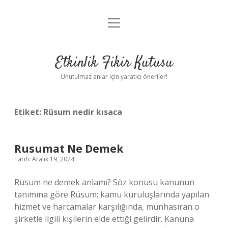
menüyü
Anasayfa
aç
Gizlilik Politikası
Etkinlik Fikir Kutusu
Yasal Uyarı
Unutulmaz anlar için yaratıcı öneriler!
Hakkımızda
Etiket:
Rüsum nedir kısaca
Rusumat Ne Demek
Tarih: Aralık 19, 2024
Rusum ne demek anlamı? Söz konusu kanunun
tanımına göre Rüsum; kamu kuruluşlarında yapılan
hizmet ve harcamalar karşılığında, münhasıran o
şirketle ilgili kişilerin elde ettiği gelirdir. Kanuna