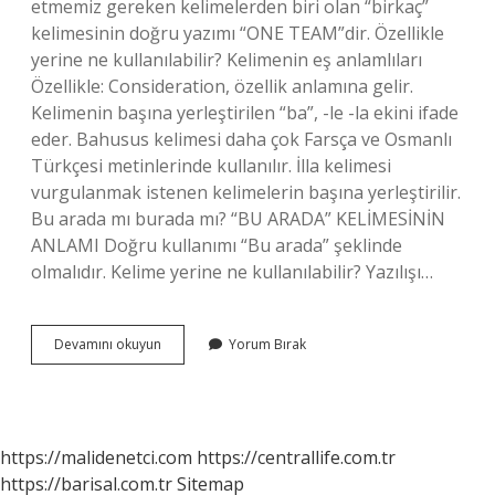
etmemiz gereken kelimelerden biri olan “birkaç”
kelimesinin doğru yazımı “ONE TEAM”dir. Özellikle
yerine ne kullanılabilir? Kelimenin eş anlamlıları
Özellikle: Consideration, özellik anlamına gelir.
Kelimenin başına yerleştirilen “ba”, -le -la ekini ifade
eder. Bahusus kelimesi daha çok Farsça ve Osmanlı
Türkçesi metinlerinde kullanılır. İlla kelimesi
vurgulanmak istenen kelimelerin başına yerleştirilir.
Bu arada mı burada mı? “BU ARADA” KELİMESİNİN
ANLAMI Doğru kullanımı “Bu arada” şeklinde
olmalıdır. Kelime yerine ne kullanılabilir? Yazılışı…
Birtakım
Devamını okuyun
Yorum Bırak
Yerine
Ne
Kullanılır
https://malidenetci.com
https://centrallife.com.tr
https://barisal.com.tr
Sitemap