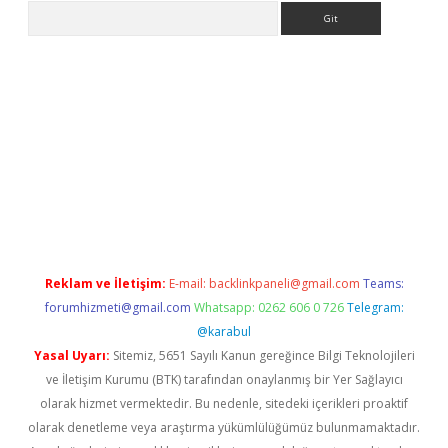
Arama
t güncel giriş
https://www.betexper.xyz/
elexbetgiris.org
Reklam ve İletişim:
E-mail:
backlinkpaneli@gmail.com
Teams:
forumhizmeti@gmail.com
Whatsapp: 0262 606 0 726
Telegram:
@karabul
Yasal Uyarı:
Sitemiz, 5651 Sayılı Kanun gereğince Bilgi Teknolojileri
ve İletişim Kurumu (BTK) tarafından onaylanmış bir Yer Sağlayıcı
olarak hizmet vermektedir. Bu nedenle, sitedeki içerikleri proaktif
olarak denetleme veya araştırma yükümlülüğümüz bulunmamaktadır.