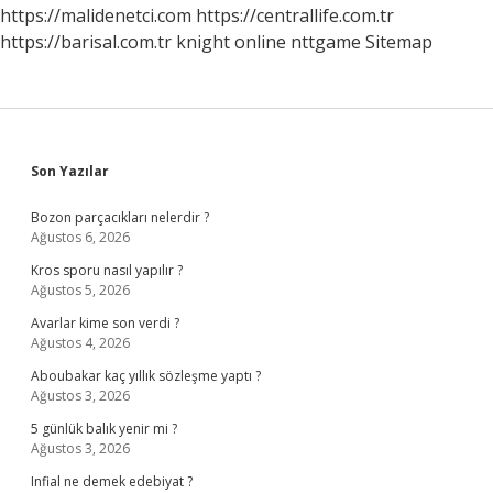
Mı
https://malidenetci.com
https://centrallife.com.tr
https://barisal.com.tr
knight online
nttgame
Sitemap
Sidebar
Son Yazılar
Bozon parçacıkları nelerdir ?
Ağustos 6, 2026
Kros sporu nasıl yapılır ?
Ağustos 5, 2026
Avarlar kime son verdi ?
Ağustos 4, 2026
Aboubakar kaç yıllık sözleşme yaptı ?
Ağustos 3, 2026
5 günlük balık yenir mi ?
Ağustos 3, 2026
Infial ne demek edebiyat ?