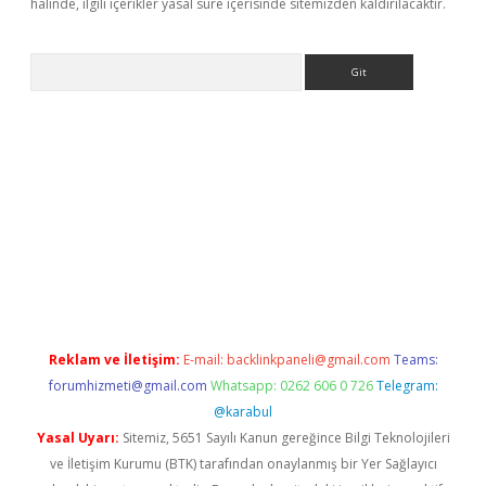
halinde, ilgili içerikler yasal süre içerisinde sitemizden kaldırılacaktır.
Arama
 giriş
https://www.betexper.xyz/
elexbetgiris.org
Reklam ve İletişim:
E-mail:
backlinkpaneli@gmail.com
Teams:
forumhizmeti@gmail.com
Whatsapp: 0262 606 0 726
Telegram:
@karabul
Yasal Uyarı:
Sitemiz, 5651 Sayılı Kanun gereğince Bilgi Teknolojileri
ve İletişim Kurumu (BTK) tarafından onaylanmış bir Yer Sağlayıcı