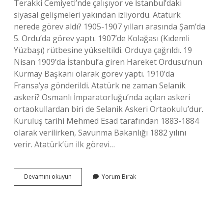
Terakki Cemiyeti’nde çalışıyor ve İstanbul’daki
siyasal gelişmeleri yakından izliyordu. Atatürk
nerede görev aldı? 1905-1907 yılları arasında Şam’da
5. Ordu’da görev yaptı. 1907’de Kolağası (Kıdemli
Yüzbaşı) rütbesine yükseltildi. Orduya çağrıldı. 19
Nisan 1909’da İstanbul’a giren Hareket Ordusu’nun
Kurmay Başkanı olarak görev yaptı. 1910’da
Fransa’ya gönderildi. Atatürk ne zaman Selanik
askeri? Osmanlı İmparatorluğu’nda açılan askeri
ortaokullardan biri de Selanik Askeri Ortaokulu’dur.
Kuruluş tarihi Mehmed Esad tarafından 1883-1884
olarak verilirken, Savunma Bakanlığı 1882 yılını
verir. Atatürk’ün ilk görevi…
Atatürk
Devamını okuyun
Yorum Bırak
Selanik
Te
Görev
Yaptı