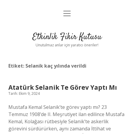
menüyü
Anasayfa
aç
Gizlilik Politikası
Etkinlik Fikir Kutusu
Yasal Uyarı
Unutulmaz anlar için yaratıcı öneriler!
Hakkımızda
Etiket:
Selanik kaç yılında verildi
Atatürk Selanik Te Görev Yaptı Mı
Tarih: Ekim 9, 2024
Mustafa Kemal Selanik’te görev yaptı mı? 23
Temmuz 1908’de II. Meşrutiyet ilan edilince Mustafa
Kemal, Kolağası rütbesiyle Selanik’te askerlik
görevini sürdürürken, aynı zamanda İttihat ve