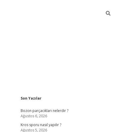
Sidebar
Son Yazılar
hiltonbet güncel giriş
htt
Bozon parçacıkları nelerdir ?
Ağustos 6, 2026
Kros sporu nasıl yapılır ?
Ağustos 5, 2026