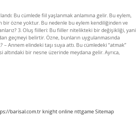
yaşlandı: Bu cümlede fiil yaşlanmak anlamına gelir. Bu eylem,
en bir özne yoktur. Bu nedenle bu eylem kendiliğinden ve
rız? 3. Oluş fiilleri: Bu fiiller nitelikteki bir değişikliği, yani
dan geçmeyi belirtir. Özne, bunların uygulanmasında
nek? – Annem elindeki taşı suya attı. Bu cümledeki “atmak”
tkisi altındaki bir nesne üzerinde meydana gelir. Ayrıca,
ps://barisal.com.tr
knight online
nttgame
Sitemap