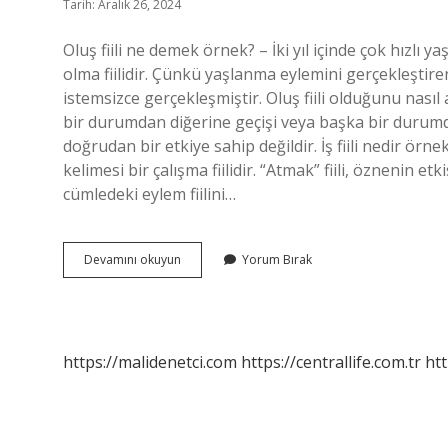
Tarih: Aralık 26, 2024
Oluş fiili ne demek örnek? – İki yıl içinde çok hızlı 
olma fiilidir. Çünkü yaşlanma eylemini gerçekleştir
istemsizce gerçekleşmiştir. Oluş fiili olduğunu nasıl anla
bir durumdan diğerine geçişi veya başka bir durum
doğrudan bir etkiye sahip değildir. İş fiili nedir ör
kelimesi bir çalışma fiilidir. “Atmak” fiili, öznenin e
cümledeki eylem fiilini…
Oluş
Devamını okuyun
Yorum Bırak
Fiili
Ne
Anlama
Gelir
https://malidenetci.com
https://centrallife.com.tr
htt