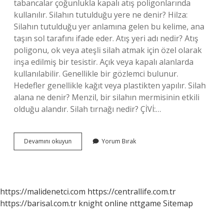
tabancalar çoğunlukla kapalı atış poligonlarında
kullanılır. Silahın tutulduğu yere ne denir? Hilza:
Silahın tutulduğu yer anlamına gelen bu kelime, ana
taşın sol tarafını ifade eder. Atış yeri adı nedir? Atış
poligonu, ok veya ateşli silah atmak için özel olarak
inşa edilmiş bir tesistir. Açık veya kapalı alanlarda
kullanılabilir. Genellikle bir gözlemci bulunur.
Hedefler genellikle kağıt veya plastikten yapılır. Silah
alana ne denir? Menzil, bir silahın mermisinin etkili
olduğu alandır. Silah tırnağı nedir? ÇİVİ:…
Silah
Devamını okuyun
Yorum Bırak
Sıkılan
Yere
Ne
Denir
https://malidenetci.com
https://centrallife.com.tr
https://barisal.com.tr
knight online
nttgame
Sitemap