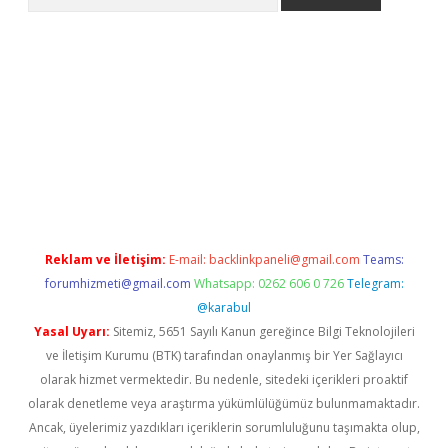
 giriş
https://www.betexper.xyz/
elexbetgiris.org
Reklam ve İletişim:
E-mail:
backlinkpaneli@gmail.com
Teams:
forumhizmeti@gmail.com
Whatsapp: 0262 606 0 726
Telegram:
@karabul
Yasal Uyarı:
Sitemiz, 5651 Sayılı Kanun gereğince Bilgi Teknolojileri
ve İletişim Kurumu (BTK) tarafından onaylanmış bir Yer Sağlayıcı
olarak hizmet vermektedir. Bu nedenle, sitedeki içerikleri proaktif
olarak denetleme veya araştırma yükümlülüğümüz bulunmamaktadır.
Ancak, üyelerimiz yazdıkları içeriklerin sorumluluğunu taşımakta olup,