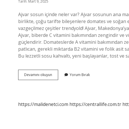
Tarih: Mart 9, 2025
Ajvar sosun içinde neler var? Ajvar sosunun ana m
birlikte, çoğu tarifte bileşenlere domates ve soğan e
vazgeçilmez çeşitler trendyold! Ajvar, Makedonya’ya a
Ajvar, biberde C vitamini bakımından zengindir ve 
güçlendirir. Domateslerde A vitamini bakımından zen
patlıcan, gerekli miktarda B2 vitamini ve folik asit sağ
Bu lezzetli sosu kahvaltı, yeni başlayanlar, tost ve s
Ajvar
Devamını okuyun
Yorum Bırak
Sos
Ne
Demek
https://malidenetci.com
https://centrallife.com.tr
htt