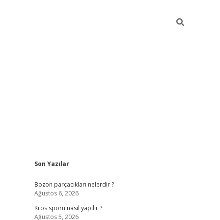
Sidebar
Son Yazılar
hiltonbet güncel giriş
htt
Bozon parçacıkları nelerdir ?
Ağustos 6, 2026
Kros sporu nasıl yapılır ?
Ağustos 5, 2026