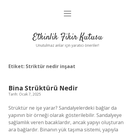
menüyü
Anasayfa
aç
Gizlilik Politikası
Etkinlik Fikir Kutusu
Yasal Uyarı
Unutulmaz anlar için yaratıcı öneriler!
Hakkımızda
Etiket:
Striktür nedir inşaat
Bina Strüktürü Nedir
Tarih: Ocak 7, 2025
Strüktür ne işe yarar? Sandalyelerdeki bağlar da
yapının bir örneği olarak gösterilebilir. Sandalyeye
sağlamlık veren bacaklardır, ancak yapıyı oluşturan
ara bağlardır. Binanın yük taşıma sistemi, yapıyla