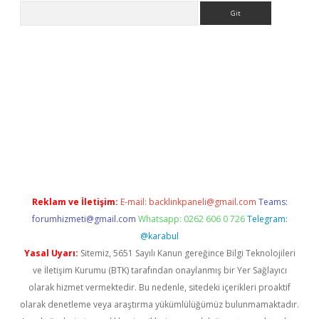
Arama
l giriş
https://www.betexper.xyz/
elexbetgiris.org
Reklam ve İletişim:
E-mail:
backlinkpaneli@gmail.com
Teams:
forumhizmeti@gmail.com
Whatsapp: 0262 606 0 726
Telegram:
@karabul
Yasal Uyarı:
Sitemiz, 5651 Sayılı Kanun gereğince Bilgi Teknolojileri
ve İletişim Kurumu (BTK) tarafından onaylanmış bir Yer Sağlayıcı
olarak hizmet vermektedir. Bu nedenle, sitedeki içerikleri proaktif
olarak denetleme veya araştırma yükümlülüğümüz bulunmamaktadır.