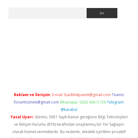
Arama
giriş
https://www.betexper.xyz/
elexbetgiris.org
Reklam ve İletişim:
E-mail:
backlinkpaneli@gmail.com
Teams:
forumhizmeti@gmail.com
Whatsapp: 0262 606 0 726
Telegram:
@karabul
Yasal Uyarı:
Sitemiz, 5651 Sayılı Kanun gereğince Bilgi Teknolojileri
ve İletişim Kurumu (BTK) tarafından onaylanmış bir Yer Sağlayıcı
olarak hizmet vermektedir. Bu nedenle, sitedeki içerikleri proaktif