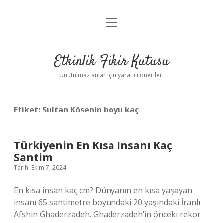
menüyü
Anasayfa
aç
Gizlilik Politikası
Etkinlik Fikir Kutusu
Yasal Uyarı
Unutulmaz anlar için yaratıcı öneriler!
Hakkımızda
Etiket:
Sultan Kösenin boyu kaç
Türkiyenin En Kısa Insanı Kaç
Santim
Tarih: Ekim 7, 2024
En kısa insan kaç cm? Dünyanın en kısa yaşayan
insanı 65 santimetre boyundaki 20 yaşındaki İranlı
Afshin Ghaderzadeh. Ghaderzadeh’in önceki rekor