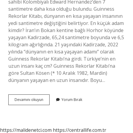
sahibi Kolombiyalı Edward Hernandez’den 7
santimetre daha kısa olduğu bulundu. Guinness
Rekorlar Kitabı, dünyanın en kısa yaşayan insanının
yedi santimetre değiştiğini belirtiyor. En küçük adam
kimdir? İran’ın Bokan kentine bağlı Horhor köyünde
yaşayan Kadirzade, 65,24 santimetre boyunda ve 6,5
kilogram ağırlığında. 21 yaşındaki Kadirzade, 2022
yılında “dünyanın en kısa yaşayan adamı” olarak
Guinness Rekorlar Kitabı’na girdi. Türkiye’nin en
uzun insanı kaç cm? Guinness Rekorlar Kitabı’na
göre Sultan Kösen (* 10 Aralık 1982, Mardin)
dünyanın yaşayan en uzun insanıdır. Boyu…
Türkiyenin
Devamını okuyun
Yorum Bırak
En
Kısa
Insanı
Kaç
Santim
https://malidenetci.com
https://centrallife.com.tr