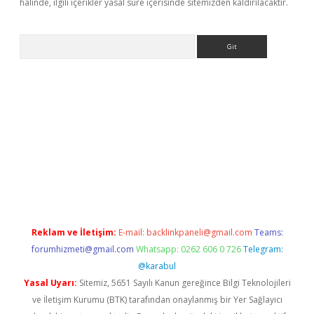
halinde, ilgili içerikler yasal süre içerisinde sitemizden kaldırılacaktır.
Arama
 giriş
https://www.betexper.xyz/
elexbetgiris.org
Reklam ve İletişim:
E-mail:
backlinkpaneli@gmail.com
Teams:
forumhizmeti@gmail.com
Whatsapp: 0262 606 0 726
Telegram:
@karabul
Yasal Uyarı:
Sitemiz, 5651 Sayılı Kanun gereğince Bilgi Teknolojileri
ve İletişim Kurumu (BTK) tarafından onaylanmış bir Yer Sağlayıcı