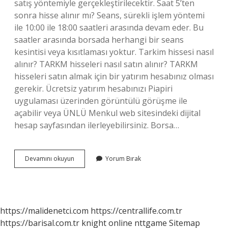
satış yöntemiyle gerçekleştirilecektir. Saat 5’ten
sonra hisse alınır mı? Seans, sürekli işlem yöntemi
ile 10:00 ile 18:00 saatleri arasında devam eder. Bu
saatler arasında borsada herhangi bir seans
kesintisi veya kısıtlaması yoktur. Tarkim hissesi nasıl
alınır? TARKM hisseleri nasıl satın alınır? TARKM
hisseleri satın almak için bir yatırım hesabınız olması
gerekir. Ücretsiz yatırım hesabınızı Piapiri
uygulaması üzerinden görüntülü görüşme ile
açabilir veya ÜNLÜ Menkul web sitesindeki dijital
hesap sayfasından ilerleyebilirsiniz. Borsa…
Tarkim
Devamını okuyun
Yorum Bırak
Hisse
Hangi
Saatlerde
Alınır
https://malidenetci.com
https://centrallife.com.tr
https://barisal.com.tr
knight online
nttgame
Sitemap