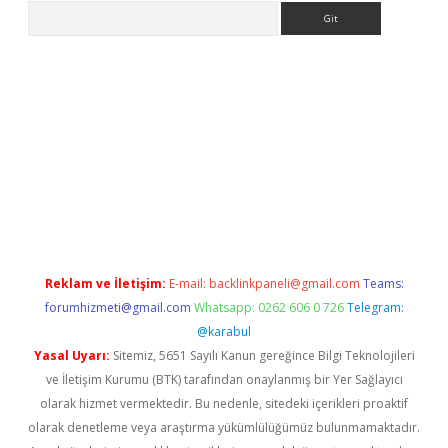
Arama
 giriş
https://www.betexper.xyz/
elexbetgiris.org
Reklam ve İletişim:
E-mail:
backlinkpaneli@gmail.com
Teams:
forumhizmeti@gmail.com
Whatsapp: 0262 606 0 726
Telegram:
@karabul
Yasal Uyarı:
Sitemiz, 5651 Sayılı Kanun gereğince Bilgi Teknolojileri
ve İletişim Kurumu (BTK) tarafından onaylanmış bir Yer Sağlayıcı
olarak hizmet vermektedir. Bu nedenle, sitedeki içerikleri proaktif
olarak denetleme veya araştırma yükümlülüğümüz bulunmamaktadır.