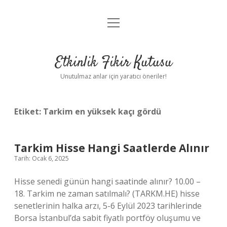
menüyü
Anasayfa
aç
Gizlilik Politikası
Etkinlik Fikir Kutusu
Yasal Uyarı
Unutulmaz anlar için yaratıcı öneriler!
Hakkımızda
Etiket:
Tarkim en yüksek kaçı gördü
Tarkim Hisse Hangi Saatlerde Alınır
Tarih: Ocak 6, 2025
Hisse senedi günün hangi saatinde alınır? 10.00 –
18. Tarkim ne zaman satılmalı? (TARKM.HE) hisse
senetlerinin halka arzı, 5-6 Eylül 2023 tarihlerinde
Borsa İstanbul’da sabit fiyatlı portföy oluşumu ve