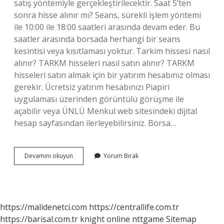
satış yöntemiyle gerçekleştirilecektir. Saat 5’ten
sonra hisse alınır mı? Seans, sürekli işlem yöntemi
ile 10:00 ile 18:00 saatleri arasında devam eder. Bu
saatler arasında borsada herhangi bir seans
kesintisi veya kısıtlaması yoktur. Tarkim hissesi nasıl
alınır? TARKM hisseleri nasıl satın alınır? TARKM
hisseleri satın almak için bir yatırım hesabınız olması
gerekir. Ücretsiz yatırım hesabınızı Piapiri
uygulaması üzerinden görüntülü görüşme ile
açabilir veya ÜNLÜ Menkul web sitesindeki dijital
hesap sayfasından ilerleyebilirsiniz. Borsa…
Tarkim
Devamını okuyun
Yorum Bırak
Hisse
Hangi
Saatlerde
Alınır
https://malidenetci.com
https://centrallife.com.tr
https://barisal.com.tr
knight online
nttgame
Sitemap