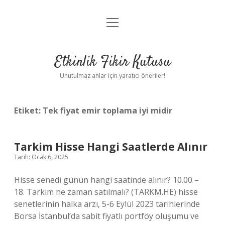
menüyü
Anasayfa
aç
Gizlilik Politikası
Etkinlik Fikir Kutusu
Yasal Uyarı
Unutulmaz anlar için yaratıcı öneriler!
Hakkımızda
Etiket:
Tek fiyat emir toplama iyi midir
Tarkim Hisse Hangi Saatlerde Alınır
Tarih: Ocak 6, 2025
Hisse senedi günün hangi saatinde alınır? 10.00 –
18. Tarkim ne zaman satılmalı? (TARKM.HE) hisse
senetlerinin halka arzı, 5-6 Eylül 2023 tarihlerinde
Borsa İstanbul’da sabit fiyatlı portföy oluşumu ve