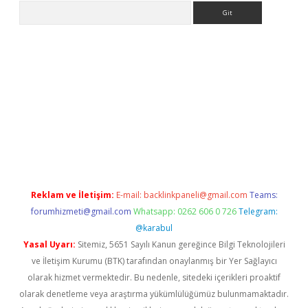
Arama
 giriş
https://www.betexper.xyz/
elexbetgiris.org
Reklam ve İletişim:
E-mail:
backlinkpaneli@gmail.com
Teams:
forumhizmeti@gmail.com
Whatsapp: 0262 606 0 726
Telegram:
@karabul
Yasal Uyarı:
Sitemiz, 5651 Sayılı Kanun gereğince Bilgi Teknolojileri
ve İletişim Kurumu (BTK) tarafından onaylanmış bir Yer Sağlayıcı
olarak hizmet vermektedir. Bu nedenle, sitedeki içerikleri proaktif
olarak denetleme veya araştırma yükümlülüğümüz bulunmamaktadır.