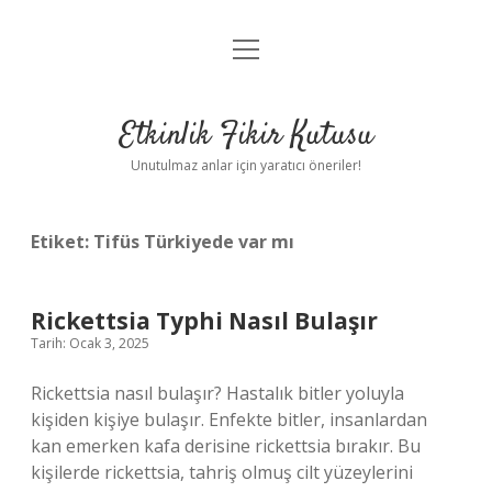
menüyü
Anasayfa
aç
Gizlilik Politikası
Etkinlik Fikir Kutusu
Yasal Uyarı
Unutulmaz anlar için yaratıcı öneriler!
Hakkımızda
Etiket:
Tifüs Türkiyede var mı
Rickettsia Typhi Nasıl Bulaşır
Tarih: Ocak 3, 2025
Rickettsia nasıl bulaşır? Hastalık bitler yoluyla
kişiden kişiye bulaşır. Enfekte bitler, insanlardan
kan emerken kafa derisine rickettsia bırakır. Bu
kişilerde rickettsia, tahriş olmuş cilt yüzeylerini