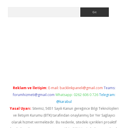
Arama
 giriş
https://www.betexper.xyz/
elexbetgiris.org
Reklam ve İletişim:
E-mail:
backlinkpaneli@gmail.com
Teams:
forumhizmeti@gmail.com
Whatsapp: 0262 606 0 726
Telegram:
@karabul
Yasal Uyarı:
Sitemiz, 5651 Sayılı Kanun gereğince Bilgi Teknolojileri
ve İletişim Kurumu (BTK) tarafından onaylanmış bir Yer Sağlayıcı
olarak hizmet vermektedir. Bu nedenle, sitedeki içerikleri proaktif