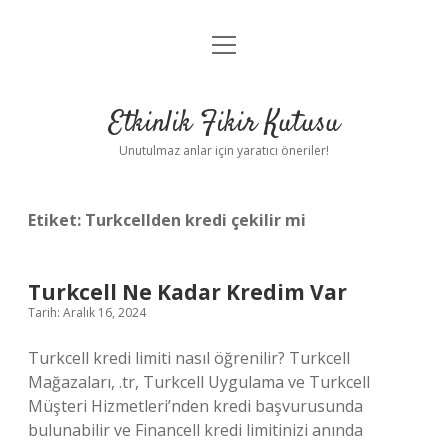
menüyü
Anasayfa
aç
Gizlilik Politikası
Etkinlik Fikir Kutusu
Yasal Uyarı
Unutulmaz anlar için yaratıcı öneriler!
Hakkımızda
Etiket:
Turkcellden kredi çekilir mi
Turkcell Ne Kadar Kredim Var
Tarih: Aralık 16, 2024
Turkcell kredi limiti nasıl öğrenilir? Turkcell
Mağazaları, .tr, Turkcell Uygulama ve Turkcell
Müşteri Hizmetleri’nden kredi başvurusunda
bulunabilir ve Financell kredi limitinizi anında