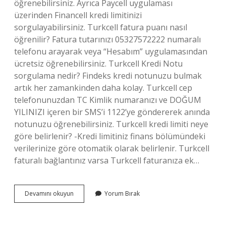
öğrenebilirsiniz. Ayrıca Paycell uygulaması
üzerinden Financell kredi limitinizi
sorgulayabilirsiniz. Turkcell fatura puanı nasıl
öğrenilir? Fatura tutarınızı 05327572222 numaralı
telefonu arayarak veya “Hesabım” uygulamasından
ücretsiz öğrenebilirsiniz. Turkcell Kredi Notu
sorgulama nedir? Findeks kredi notunuzu bulmak
artık her zamankinden daha kolay. Turkcell cep
telefonunuzdan TC Kimlik numaranızı ve DOĞUM
YILINIZI içeren bir SMS’i 1122’ye göndererek anında
notunuzu öğrenebilirsiniz. Turkcell kredi limiti neye
göre belirlenir? -Kredi limitiniz finans bölümündeki
verilerinize göre otomatik olarak belirlenir. Turkcell
faturalı bağlantınız varsa Turkcell faturanıza ek…
Turkcell
Devamını okuyun
Yorum Bırak
Ne
Kadar
Kredim