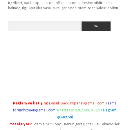
içerikleri,
backlinkpanelicomtr@gmail.com
adresine bildirmeniz
halinde, ilgili içerikler yasal süre içerisinde sitemizden kaldırılacaktır.
Arama
giriş
https://www.betexper.xyz/
elexbetgiris.org
Reklam ve İletişim:
E-mail:
backlinkpaneli@gmail.com
Teams:
forumhizmeti@gmail.com
Whatsapp: 0262 606 0 726
Telegram:
@karabul
Yasal Uyarı:
Sitemiz, 5651 Sayılı Kanun gereğince Bilgi Teknolojileri