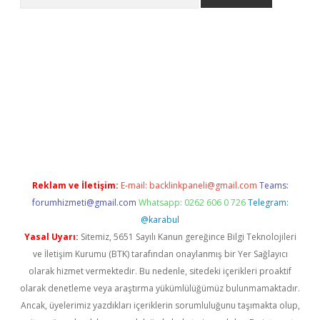
 giriş
https://www.betexper.xyz/
elexbetgiris.org
Reklam ve İletişim:
E-mail:
backlinkpaneli@gmail.com
Teams:
forumhizmeti@gmail.com
Whatsapp: 0262 606 0 726
Telegram:
@karabul
Yasal Uyarı:
Sitemiz, 5651 Sayılı Kanun gereğince Bilgi Teknolojileri
ve İletişim Kurumu (BTK) tarafından onaylanmış bir Yer Sağlayıcı
olarak hizmet vermektedir. Bu nedenle, sitedeki içerikleri proaktif
olarak denetleme veya araştırma yükümlülüğümüz bulunmamaktadır.
Ancak, üyelerimiz yazdıkları içeriklerin sorumluluğunu taşımakta olup,