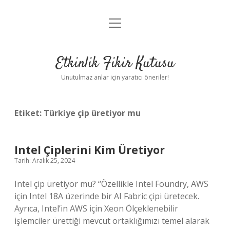
menüyü
Anasayfa
aç
Gizlilik Politikası
Etkinlik Fikir Kutusu
Yasal Uyarı
Unutulmaz anlar için yaratıcı öneriler!
Hakkımızda
Etiket:
Türkiye çip üretiyor mu
Intel Çiplerini Kim Üretiyor
Tarih: Aralık 25, 2024
Intel çip üretiyor mu? “Özellikle Intel Foundry, AWS
için Intel 18A üzerinde bir AI Fabric çipi üretecek.
Ayrıca, Intel’in AWS için Xeon Ölçeklenebilir
işlemciler ürettiği mevcut ortaklığımızı temel alarak