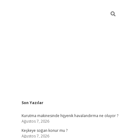
Sidebar
Son Yazılar
hiltonbet güncel giriş
htt
Kurutma makinesinde hijyenik havalandırma ne oluyor ?
Ağustos 7, 2026
Keşkeye soğan konur mu ?
Ağustos 7, 2026