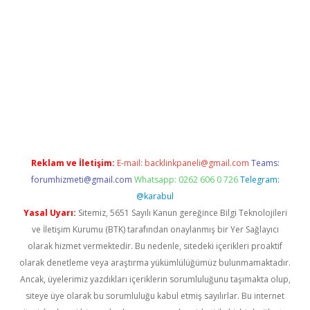
giriş
https://www.betexper.xyz/
elexbetgiris.org
Reklam ve İletişim:
E-mail:
backlinkpaneli@gmail.com
Teams:
forumhizmeti@gmail.com
Whatsapp: 0262 606 0 726
Telegram:
@karabul
Yasal Uyarı:
Sitemiz, 5651 Sayılı Kanun gereğince Bilgi Teknolojileri
ve İletişim Kurumu (BTK) tarafından onaylanmış bir Yer Sağlayıcı
olarak hizmet vermektedir. Bu nedenle, sitedeki içerikleri proaktif
olarak denetleme veya araştırma yükümlülüğümüz bulunmamaktadır.
Ancak, üyelerimiz yazdıkları içeriklerin sorumluluğunu taşımakta olup,
siteye üye olarak bu sorumluluğu kabul etmiş sayılırlar. Bu internet