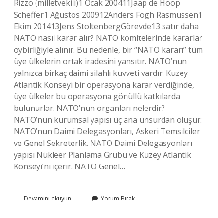
Rizzo (milletvekili)1 Ocak 200411Jaap de Hoop
Scheffer1 Ağustos 200912Anders Fogh Rasmussen1
Ekim 201413Jens StoltenbergGörevde13 satır daha
NATO nasıl karar alır? NATO komitelerinde kararlar
oybirliğiyle alınır. Bu nedenle, bir “NATO kararı” tüm
üye ülkelerin ortak iradesini yansıtır. NATO’nun
yalnızca birkaç daimi silahlı kuvveti vardır. Kuzey
Atlantik Konseyi bir operasyona karar verdiğinde,
üye ülkeler bu operasyona gönüllü katkılarda
bulunurlar. NATO’nun organları nelerdir?
NATO’nun kurumsal yapısı üç ana unsurdan oluşur:
NATO’nun Daimi Delegasyonları, Askeri Temsilciler
ve Genel Sekreterlik. NATO Daimi Delegasyonları
yapısı Nükleer Planlama Grubu ve Kuzey Atlantik
Konseyi’ni içerir. NATO Genel…
Natonun
Devamını okuyun
Yorum Bırak
En
Yetkili