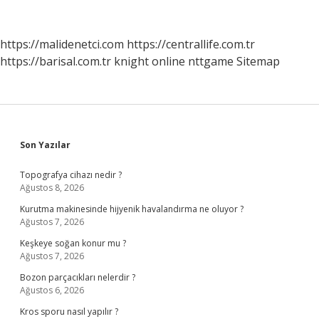
Karar
Organı
Nedir
https://malidenetci.com
https://centrallife.com.tr
https://barisal.com.tr
knight online
nttgame
Sitemap
Sidebar
Son Yazılar
Topografya cihazı nedir ?
Ağustos 8, 2026
Kurutma makinesinde hijyenik havalandırma ne oluyor ?
Ağustos 7, 2026
Keşkeye soğan konur mu ?
Ağustos 7, 2026
Bozon parçacıkları nelerdir ?
Ağustos 6, 2026
Kros sporu nasıl yapılır ?