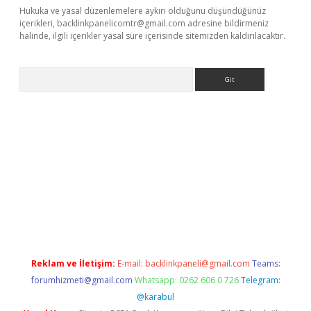
Hukuka ve yasal düzenlemelere aykırı olduğunu düşündüğünüz
içerikleri,
backlinkpanelicomtr@gmail.com
adresine bildirmeniz
halinde, ilgili içerikler yasal süre içerisinde sitemizden kaldırılacaktır.
Arama
 giriş
https://www.betexper.xyz/
elexbetgiris.org
Reklam ve İletişim:
E-mail:
backlinkpaneli@gmail.com
Teams:
forumhizmeti@gmail.com
Whatsapp: 0262 606 0 726
Telegram:
@karabul