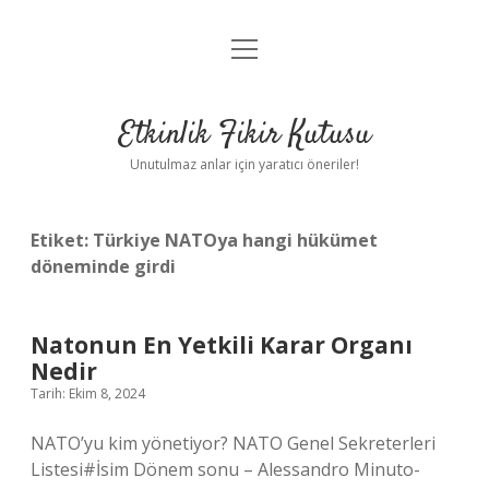
menüyü
Anasayfa
aç
Gizlilik Politikası
Etkinlik Fikir Kutusu
Yasal Uyarı
Unutulmaz anlar için yaratıcı öneriler!
Hakkımızda
Etiket:
Türkiye NATOya hangi hükümet
döneminde girdi
Natonun En Yetkili Karar Organı
Nedir
Tarih: Ekim 8, 2024
NATO’yu kim yönetiyor? NATO Genel Sekreterleri
Listesi#İsim Dönem sonu – Alessandro Minuto-