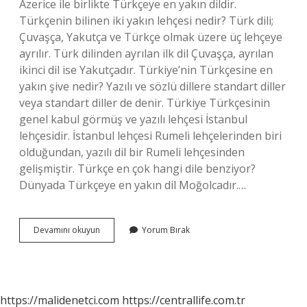
Azerice ile birlikte Türkçeye en yakın dildir.
Türkçenin bilinen iki yakın lehçesi nedir? Türk dili;
Çuvaşça, Yakutça ve Türkçe olmak üzere üç lehçeye
ayrılır. Türk dilinden ayrılan ilk dil Çuvaşça, ayrılan
ikinci dil ise Yakutçadır. Türkiye’nin Türkçesine en
yakın şive nedir? Yazılı ve sözlü dillere standart diller
veya standart diller de denir. Türkiye Türkçesinin
genel kabul görmüş ve yazılı lehçesi İstanbul
lehçesidir. İstanbul lehçesi Rumeli lehçelerinden biri
olduğundan, yazılı dil bir Rumeli lehçesinden
gelişmiştir. Türkçe en çok hangi dile benziyor?
Dünyada Türkçeye en yakın dil Moğolcadır.…
Türkçeye
Devamını okuyun
Yorum Bırak
En
Yakın
Türk
Lehçeleri
Nedir
https://malidenetci.com
https://centrallife.com.tr