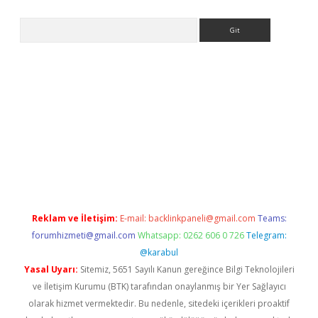
Arama
 giriş
https://www.betexper.xyz/
elexbetgiris.org
Reklam ve İletişim:
E-mail:
backlinkpaneli@gmail.com
Teams:
forumhizmeti@gmail.com
Whatsapp: 0262 606 0 726
Telegram:
@karabul
Yasal Uyarı:
Sitemiz, 5651 Sayılı Kanun gereğince Bilgi Teknolojileri
ve İletişim Kurumu (BTK) tarafından onaylanmış bir Yer Sağlayıcı
olarak hizmet vermektedir. Bu nedenle, sitedeki içerikleri proaktif