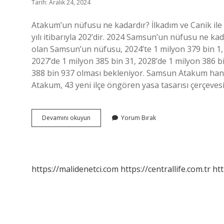
Tarih: Aralık 24, 2024
Atakum’un nüfusu ne kadardır? İlkadım ve Canik ile
yılı itibarıyla 202’dir. 2024 Samsun’un nüfusu ne k
olan Samsun’un nüfusu, 2024’te 1 milyon 379 bin 1, 
2027’de 1 milyon 385 bin 31, 2028’de 1 milyon 386 bi
388 bin 937 olması bekleniyor. Samsun Atakum hangi
Atakum, 43 yeni ilçe öngören yasa tasarısı çerçeve
Atakum
Devamını okuyun
Yorum Bırak
Samsun
Nüfusu
Ne
Kadar
https://malidenetci.com
https://centrallife.com.tr
htt