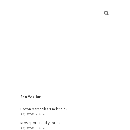
Sidebar
Son Yazılar
hiltonbet güncel giriş
htt
Bozon parçacıkları nelerdir ?
Ağustos 6, 2026
Kros sporu nasıl yapılır ?
Ağustos 5, 2026