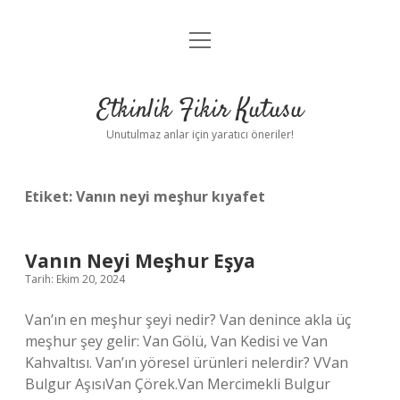
menüyü
Anasayfa
aç
Gizlilik Politikası
Etkinlik Fikir Kutusu
Yasal Uyarı
Unutulmaz anlar için yaratıcı öneriler!
Hakkımızda
Etiket:
Vanın neyi meşhur kıyafet
Vanın Neyi Meşhur Eşya
Tarih: Ekim 20, 2024
Van’ın en meşhur şeyi nedir? Van denince akla üç
meşhur şey gelir: Van Gölü, Van Kedisi ve Van
Kahvaltısı. Van’ın yöresel ürünleri nelerdir? VVan
Bulgur AşısıVan Çörek.Van Mercimekli Bulgur