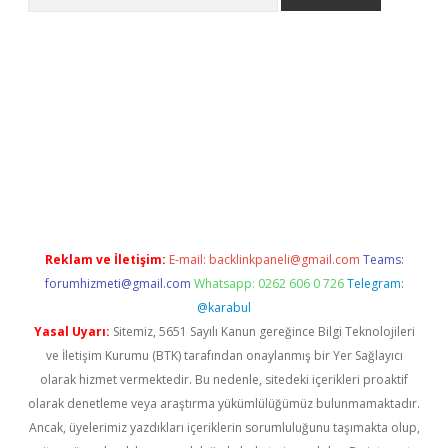
 giriş
https://www.betexper.xyz/
elexbetgiris.org
Reklam ve İletişim:
E-mail:
backlinkpaneli@gmail.com
Teams:
forumhizmeti@gmail.com
Whatsapp: 0262 606 0 726
Telegram:
@karabul
Yasal Uyarı:
Sitemiz, 5651 Sayılı Kanun gereğince Bilgi Teknolojileri
ve İletişim Kurumu (BTK) tarafından onaylanmış bir Yer Sağlayıcı
olarak hizmet vermektedir. Bu nedenle, sitedeki içerikleri proaktif
olarak denetleme veya araştırma yükümlülüğümüz bulunmamaktadır.
Ancak, üyelerimiz yazdıkları içeriklerin sorumluluğunu taşımakta olup,