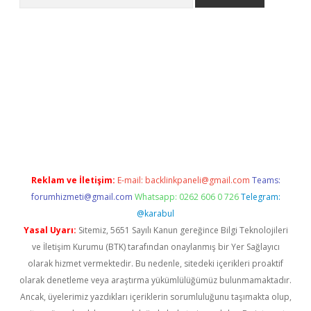
 giriş
https://www.betexper.xyz/
elexbetgiris.org
Reklam ve İletişim:
E-mail:
backlinkpaneli@gmail.com
Teams:
forumhizmeti@gmail.com
Whatsapp: 0262 606 0 726
Telegram:
@karabul
Yasal Uyarı:
Sitemiz, 5651 Sayılı Kanun gereğince Bilgi Teknolojileri
ve İletişim Kurumu (BTK) tarafından onaylanmış bir Yer Sağlayıcı
olarak hizmet vermektedir. Bu nedenle, sitedeki içerikleri proaktif
olarak denetleme veya araştırma yükümlülüğümüz bulunmamaktadır.
Ancak, üyelerimiz yazdıkları içeriklerin sorumluluğunu taşımakta olup,