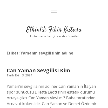
menüyü
Anasayfa
aç
Gizlilik Politikası
Etkinlik Fikir Kutusu
Yasal Uyarı
Unutulmaz anlar için yaratıcı öneriler!
Hakkımızda
Etiket:
Yamanın sevgilisinin adı ne
Can Yaman Sevgilisi Kim
Tarih: Ekim 3, 2024
Yaman’ın sevgilisinin adı ne? Can Yaman’ın İtalyan
spor sunucusu Diletta Leotta’nın estetik durumu
ortaya çıktı. Can Yaman Alevi mi? Baba tarafından
Arnavut kökenlidir. Can Yaman ve Demet Özdemir