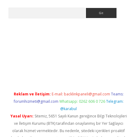
Arama
 giriş
https://www.betexper.xyz/
elexbetgiris.org
Reklam ve İletişim:
E-mail:
backlinkpaneli@gmail.com
Teams:
forumhizmeti@gmail.com
Whatsapp: 0262 606 0 726
Telegram:
@karabul
Yasal Uyarı:
Sitemiz, 5651 Sayılı Kanun gereğince Bilgi Teknolojileri
ve İletişim Kurumu (BTK) tarafından onaylanmış bir Yer Sağlayıcı
olarak hizmet vermektedir. Bu nedenle, sitedeki içerikleri proaktif