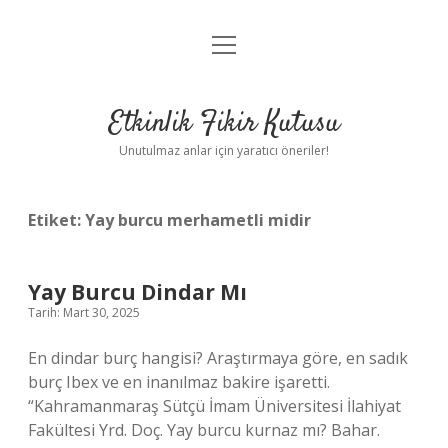
menüyü
Anasayfa
aç
Gizlilik Politikası
Etkinlik Fikir Kutusu
Yasal Uyarı
Unutulmaz anlar için yaratıcı öneriler!
Hakkımızda
Etiket:
Yay burcu merhametli midir
Yay Burcu Dindar Mı
Tarih: Mart 30, 2025
En dindar burç hangisi? Araştırmaya göre, en sadık
burç Ibex ve en inanılmaz bakire işaretti.
“Kahramanmaraş Sütçü İmam Üniversitesi İlahiyat
Fakültesi Yrd. Doç. Yay burcu kurnaz mı? Bahar.