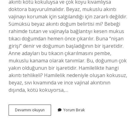
akıntı kötü kokuluysa ve çok koyu kıvamlıysa
doktora başvurulmalıdır. Beyaz, mukuslu akıntı
vajinayı korumak için salgılandığı için zararlı değildir.
Sümüksü beyaz akıntı doğum belirtisi mi? Bebeği
rahimde tutan ve vajinayla bağlantıyı kesen mukus
tıkacı doğumdan hemen önce çıkarılır. Buna “nişan
girişi” denir ve doğumun başladığının bir işaretidir.
Anne adayları bu tıkacın çıkarılmasını pembe,
mukuslu kanama olarak tanımlar. Bu, doğumun çok
yakın olduğunun bir işaretidir. Hamilelikte hangi
akıntı tehlikeli? Hamilelik nedeniyle oluşan kokusuz,
beyaz, sıvı kıvamında ve ince vajinal akıntının
dışında, kötü kokuyorsa,…
Gebelikte
Devamını okuyun
Yorum Bırak
Beyaz
Sümüksü
Akıntı
Neden