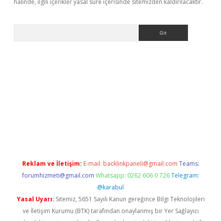
halinde, ilgili içerikler yasal süre içerisinde sitemizden kaldırılacaktır.
Arama
giriş
https://www.betexper.xyz/
elexbetgiris.org
Reklam ve İletişim:
E-mail:
backlinkpaneli@gmail.com
Teams:
forumhizmeti@gmail.com
Whatsapp: 0262 606 0 726
Telegram:
@karabul
Yasal Uyarı:
Sitemiz, 5651 Sayılı Kanun gereğince Bilgi Teknolojileri
ve İletişim Kurumu (BTK) tarafından onaylanmış bir Yer Sağlayıcı