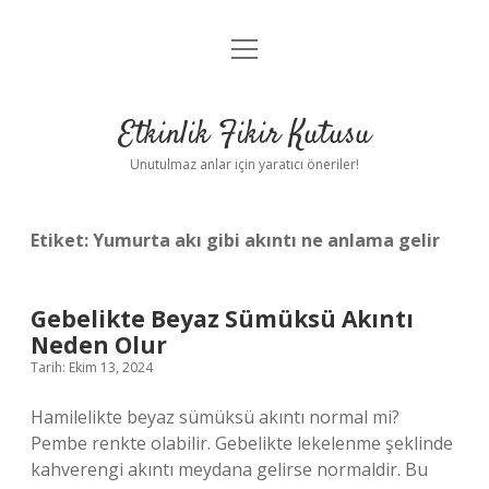
menüyü
Anasayfa
aç
Gizlilik Politikası
Etkinlik Fikir Kutusu
Yasal Uyarı
Unutulmaz anlar için yaratıcı öneriler!
Hakkımızda
Etiket:
Yumurta akı gibi akıntı ne anlama gelir
Gebelikte Beyaz Sümüksü Akıntı
Neden Olur
Tarih: Ekim 13, 2024
Hamilelikte beyaz sümüksü akıntı normal mi?
Pembe renkte olabilir. Gebelikte lekelenme şeklinde
kahverengi akıntı meydana gelirse normaldir. Bu