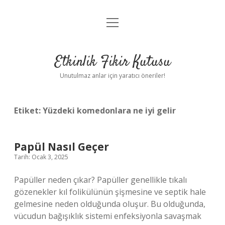
menüyü
Anasayfa
aç
Gizlilik Politikası
Etkinlik Fikir Kutusu
Yasal Uyarı
Unutulmaz anlar için yaratıcı öneriler!
Hakkımızda
Etiket:
Yüzdeki komedonlara ne iyi gelir
Papül Nasıl Geçer
Tarih: Ocak 3, 2025
Papüller neden çıkar? Papüller genellikle tıkalı
gözenekler kıl folikülünün şişmesine ve septik hale
gelmesine neden olduğunda oluşur. Bu olduğunda,
vücudun bağışıklık sistemi enfeksiyonla savaşmak