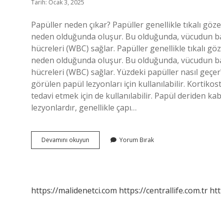
Tarih: Ocak 3, 2025
Papüller neden çıkar? Papüller genellikle tıkalı göz
neden olduğunda oluşur. Bu olduğunda, vücudun bağ
hücreleri (WBC) sağlar. Papüller genellikle tıkalı g
neden olduğunda oluşur. Bu olduğunda, vücudun bağ
hücreleri (WBC) sağlar. Yüzdeki papüller nasıl geçer
görülen papül lezyonları için kullanılabilir. Kortik
tedavi etmek için de kullanılabilir. Papül deriden ka
lezyonlardır, genellikle çapı…
Papül
Devamını okuyun
Yorum Bırak
Nasıl
Geçer
https://malidenetci.com
https://centrallife.com.tr
htt