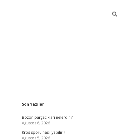
Sidebar
Son Yazılar
hiltonbet güncel giriş
htt
Bozon parçacıkları nelerdir ?
Ağustos 6, 2026
Kros sporu nasıl yapılır ?
Ağustos 5, 2026