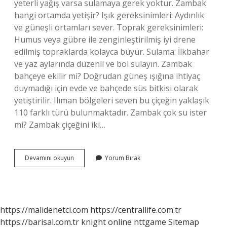
yeterli yağış varsa sulamaya gerek yoktur. Zambak
hangi ortamda yetişir? Işık gereksinimleri: Aydınlık
ve güneşli ortamları sever. Toprak gereksinimleri:
Humus veya gübre ile zenginleştirilmiş iyi drene
edilmiş topraklarda kolayca büyür. Sulama: İlkbahar
ve yaz aylarında düzenli ve bol sulayın. Zambak
bahçeye ekilir mi? Doğrudan güneş ışığına ihtiyaç
duymadığı için evde ve bahçede süs bitkisi olarak
yetiştirilir. Ilıman bölgeleri seven bu çiçeğin yaklaşık
110 farklı türü bulunmaktadır. Zambak çok su ister
mi? Zambak çiçeğini iki…
Zambak
Devamını okuyun
Yorum Bırak
Türkiyede
Nerede
Yetişir
https://malidenetci.com
https://centrallife.com.tr
https://barisal.com.tr
knight online
nttgame
Sitemap