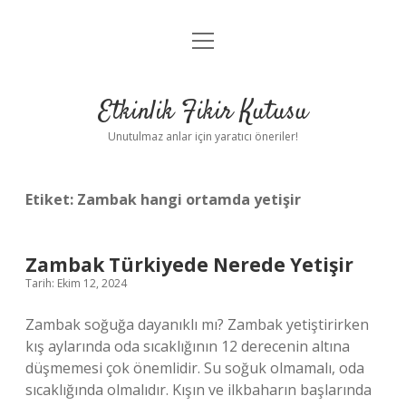
menüyü
Anasayfa
aç
Gizlilik Politikası
Etkinlik Fikir Kutusu
Yasal Uyarı
Unutulmaz anlar için yaratıcı öneriler!
Hakkımızda
Etiket:
Zambak hangi ortamda yetişir
Zambak Türkiyede Nerede Yetişir
Tarih: Ekim 12, 2024
Zambak soğuğa dayanıklı mı? Zambak yetiştirirken
kış aylarında oda sıcaklığının 12 derecenin altına
düşmemesi çok önemlidir. Su soğuk olmamalı, oda
sıcaklığında olmalıdır. Kışın ve ilkbaharın başlarında