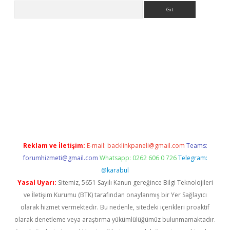
Arama
 giriş
https://www.betexper.xyz/
elexbetgiris.org
Reklam ve İletişim:
E-mail:
backlinkpaneli@gmail.com
Teams:
forumhizmeti@gmail.com
Whatsapp: 0262 606 0 726
Telegram:
@karabul
Yasal Uyarı:
Sitemiz, 5651 Sayılı Kanun gereğince Bilgi Teknolojileri
ve İletişim Kurumu (BTK) tarafından onaylanmış bir Yer Sağlayıcı
olarak hizmet vermektedir. Bu nedenle, sitedeki içerikleri proaktif
olarak denetleme veya araştırma yükümlülüğümüz bulunmamaktadır.