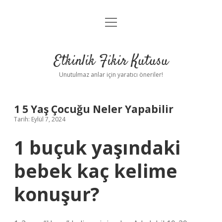
menüyü
Anasayfa
aç
Gizlilik Politikası
Etkinlik Fikir Kutusu
Yasal Uyarı
Unutulmaz anlar için yaratıcı öneriler!
Hakkımızda
1 5 Yaş Çocuğu Neler Yapabilir
Tarih: Eylül 7, 2024
1 buçuk yaşındaki
bebek kaç kelime
konuşur?