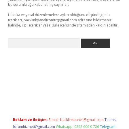
bu sorumluluğu kabul etmiş sayılırlar.
Hukuka ve yasal düzenlemelere aykırı olduğunu düşündüğünüz
içerikleri,
backlinkpanelicomtr@gmail.com
adresine bildirmeniz
halinde, ilgili içerikler yasal süre içerisinde sitemizden kaldırılacaktır.
Arama
texper.xyz/
elexbetgiris.org
Reklam ve İletişim:
E-mail:
backlinkpaneli@gmail.com
Teams:
forumhizmeti@gmail.com
Whatsapp: 0262 606 0 726
Telegram: