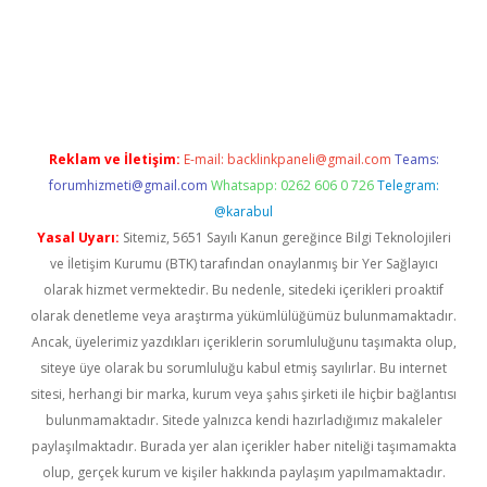
s://www.betexper.xyz/
elexbetgiris.org
Reklam ve İletişim:
E-mail:
backlinkpaneli@gmail.com
Teams:
forumhizmeti@gmail.com
Whatsapp: 0262 606 0 726
Telegram:
@karabul
Yasal Uyarı:
Sitemiz, 5651 Sayılı Kanun gereğince Bilgi Teknolojileri
ve İletişim Kurumu (BTK) tarafından onaylanmış bir Yer Sağlayıcı
olarak hizmet vermektedir. Bu nedenle, sitedeki içerikleri proaktif
olarak denetleme veya araştırma yükümlülüğümüz bulunmamaktadır.
Ancak, üyelerimiz yazdıkları içeriklerin sorumluluğunu taşımakta olup,
siteye üye olarak bu sorumluluğu kabul etmiş sayılırlar. Bu internet
sitesi, herhangi bir marka, kurum veya şahıs şirketi ile hiçbir bağlantısı
bulunmamaktadır. Sitede yalnızca kendi hazırladığımız makaleler
paylaşılmaktadır. Burada yer alan içerikler haber niteliği taşımamakta
olup, gerçek kurum ve kişiler hakkında paylaşım yapılmamaktadır.