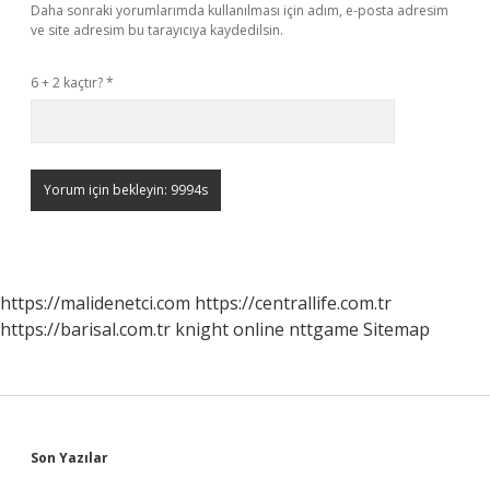
Daha sonraki yorumlarımda kullanılması için adım, e-posta adresim
ve site adresim bu tarayıcıya kaydedilsin.
6 + 2 kaçtır?
*
https://malidenetci.com
https://centrallife.com.tr
https://barisal.com.tr
knight online
nttgame
Sitemap
Sidebar
Son Yazılar