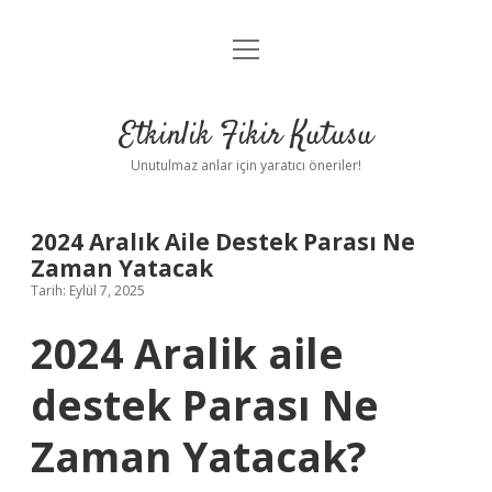
menüyü
Anasayfa
aç
Gizlilik Politikası
Etkinlik Fikir Kutusu
Yasal Uyarı
Unutulmaz anlar için yaratıcı öneriler!
Hakkımızda
2024 Aralık Aile Destek Parası Ne
Zaman Yatacak
Tarih: Eylül 7, 2025
2024 Aralik aile
destek Parası Ne
Zaman Yatacak?