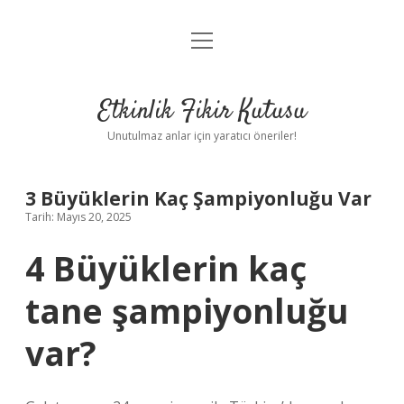
menüyü
Anasayfa
aç
Gizlilik Politikası
Etkinlik Fikir Kutusu
Yasal Uyarı
Unutulmaz anlar için yaratıcı öneriler!
Hakkımızda
3 Büyüklerin Kaç Şampiyonluğu Var
Tarih: Mayıs 20, 2025
4 Büyüklerin kaç
tane şampiyonluğu
var?