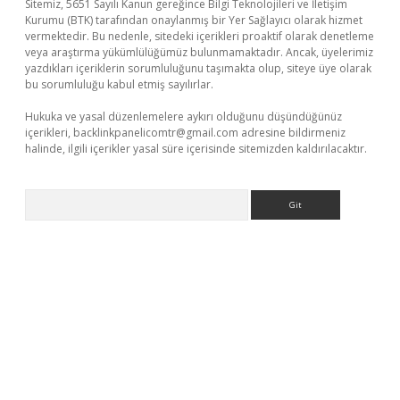
Sitemiz, 5651 Sayılı Kanun gereğince Bilgi Teknolojileri ve İletişim
Kurumu (BTK) tarafından onaylanmış bir Yer Sağlayıcı olarak hizmet
vermektedir. Bu nedenle, sitedeki içerikleri proaktif olarak denetleme
veya araştırma yükümlülüğümüz bulunmamaktadır. Ancak, üyelerimiz
yazdıkları içeriklerin sorumluluğunu taşımakta olup, siteye üye olarak
bu sorumluluğu kabul etmiş sayılırlar.
Hukuka ve yasal düzenlemelere aykırı olduğunu düşündüğünüz
içerikleri,
backlinkpanelicomtr@gmail.com
adresine bildirmeniz
halinde, ilgili içerikler yasal süre içerisinde sitemizden kaldırılacaktır.
Arama
https://www.betexper.xyz/
elexbetgiris.org