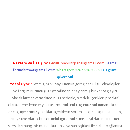
ps://www.betexper.xyz/
elexbetgiris.org
Reklam ve İletişim:
E-mail:
backlinkpaneli@gmail.com
Teams:
forumhizmeti@gmail.com
Whatsapp: 0262 606 0 726
Telegram:
@karabul
Yasal Uyarı:
Sitemiz, 5651 Sayılı Kanun gereğince Bilgi Teknolojileri
ve İletişim Kurumu (BTK) tarafından onaylanmış bir Yer Sağlayıcı
olarak hizmet vermektedir. Bu nedenle, sitedeki içerikleri proaktif
olarak denetleme veya araştırma yükümlülüğümüz bulunmamaktadır.
Ancak, üyelerimiz yazdıkları içeriklerin sorumluluğunu taşımakta olup,
siteye üye olarak bu sorumluluğu kabul etmiş sayılırlar. Bu internet
sitesi, herhangi bir marka, kurum veya şahıs şirketi ile hiçbir bağlantısı