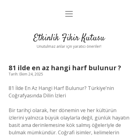
menüyü
Anasayfa
aç
Gizlilik Politikası
Etkinlik Fikir Kutusu
Yasal Uyarı
Unutulmaz anlar için yaratıcı öneriler!
Hakkımızda
81 ilde en az hangi harf bulunur ?
Tarih: Ekim 24, 2025
81 İlde En Az Hangi Harf Bulunur? Türkiye’nin
Coğrafyasında Dilin İzleri
Bir tarihçi olarak, her dönemin ve her kültürün
izlerini yalnızca büyük olaylarla değil, günlük hayatın
basit ama derinlemesine kök salmış öğeleriyle de
bulmak mümkündür. Coğrafi isimler, kelimelerin