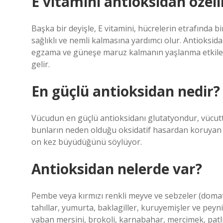
E vitamini antioksidan özell
Başka bir deyişle, E vitamini, hücrelerin etrafında b
sağlıklı ve nemli kalmasına yardımcı olur. Antioksidan
egzama ve güneşe maruz kalmanın yaşlanma etkileri de
gelir.
En güçlü antioksidan nedir?
Vücudun en güçlü antioksidanı glutatyondur, vücutt
bunların neden olduğu oksidatif hasardan koruyan 
on kez büyüdüğünü söylüyor.
Antioksidan nelerde var?
Pembe veya kırmızı renkli meyve ve sebzeler (domates
tahıllar, yumurta, baklagiller, kuruyemişler ve peyni
yaban mersini, brokoli, karnabahar, mercimek, patlıca