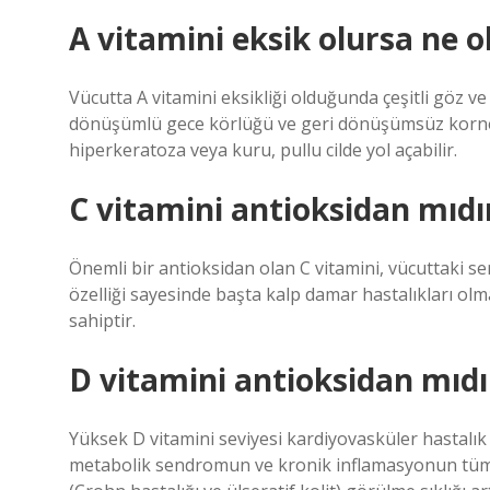
A vitamini eksik olursa ne o
Vücutta A vitamini eksikliği olduğunda çeşitli göz v
dönüşümlü gece körlüğü ve geri dönüşümsüz kornea h
hiperkeratoza veya kuru, pullu cilde yol açabilir.
C vitamini antioksidan mıdı
Önemli bir antioksidan olan C vitamini, vücuttaki ser
özelliği sayesinde başta kalp damar hastalıkları ol
sahiptir.
D vitamini antioksidan mıdı
Yüksek D vitamini seviyesi kardiyovasküler hastalık r
metabolik sendromun ve kronik inflamasyonun tüm bil