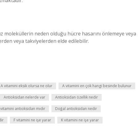
rtmaktadır.
rsız moleküllerin neden olduğu hücre hasarını önlemeye veya
rden veya takviyelerden elde edilebilir.
A vitamini eksik olursa ne olur
A vitamini en çok hangi besinde bulunur
Antioksidan nelerde var
Antioksidan özellik nedir
 vitamini antioksidan mıdır
Doğal antioksidan nedir
dir
F vitamini ne işe yarar
K vitamini ne işe yarar