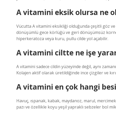
A vitamini eksik olursa ne o
Vücutta A vitamini eksikliği olduğunda çeşitli göz v
dönüşümlü gece körlüğü ve geri dönüşümsüz kornea h
hiperkeratoza veya kuru, pullu cilde yol açabilir.
A vitamini ciltte ne işe yara
A vitamini sadece cildin yüzeyinde değil, aynı zamand
Kolajen aktif olarak üretildiğinde ince çizgiler ve kır
A vitamini en çok hangi bes
Havuç, ıspanak, kabak, maydanoz, marul, mercimek, b
pazı ve özellikle koyu yeşil yapraklı sebzeler bol mik