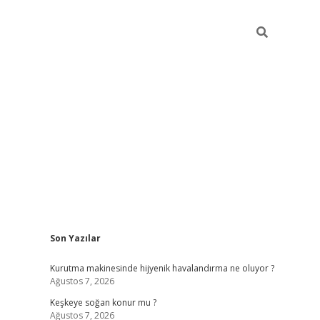
Sidebar
Son Yazılar
hiltonbet güncel giriş
https://w
Kurutma makinesinde hijyenik havalandırma ne oluyor ?
Ağustos 7, 2026
Keşkeye soğan konur mu ?
Ağustos 7, 2026