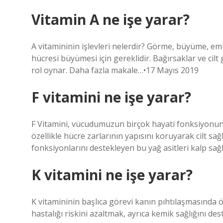
Vitamin A ne işe yarar?
A vitamininin işlevleri nelerdir? Görme, büyüme, emb
hücresi büyümesi için gereklidir. Bağırsaklar ve cil
rol oynar. Daha fazla makale…•17 Mayıs 2019
F vitamini ne işe yarar?
F Vitamini, vücudumuzun birçok hayati fonksiyonund
özellikle hücre zarlarının yapısını koruyarak cilt sağlı
fonksiyonlarını destekleyen bu yağ asitleri kalp sağl
K vitamini ne işe yarar?
K vitamininin başlıca görevi kanın pıhtılaşmasında 
hastalığı riskini azaltmak, ayrıca kemik sağlığını des