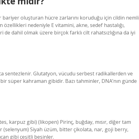
ikte midir?
ir bariyer oluşturan hücre zarlarını koruduğu için cildin nemli
 özellikleri nedeniyle E vitamini, akne, sedef hastalığı,
 dahil olmak üzere birçok farklı cilt rahatsızlığına da iyi
a sentezlenir. Glutatyon, vücudu serbest radikallerden ve
bir süper kahraman gibidir. Bazı tahminler, DNA’nın günde
, karpuz gibi) (likopen) Pirinç, buğday, mısır, diğer tam
r (selenyum) Siyah üzüm, bitter çikolata, nar, goji berry,
n gibi çeşitli besinler.