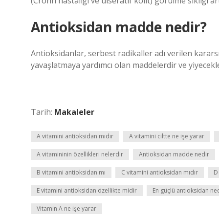
(Crohn hastalığı ve ülseratif kolit) görülme sıklığı a
Antioksidan madde nedir?
Antioksidanlar, serbest radikaller adı verilen kara
yavaşlatmaya yardımcı olan maddelerdir ve yiyecekle
Tarih:
Makaleler
A vitamini antioksidan mıdır
A vitamini ciltte ne işe yarar
A vitamininin özellikleri nelerdir
Antioksidan madde nedir
B vitamini antioksidan mı
C vitamini antioksidan mıdır
D
E vitamini antioksidan özellikte midir
En güçlü antioksidan ne
Vitamin A ne işe yarar