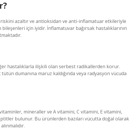
r?
iskini azaltır ve antioksidan ve anti-inflamatuar etkileriyle
eşenleri için iyidir. İnflamatuvar bağırsak hastalıklarının
rtmaktadır.
er hastalıklarla ilişkili olan serbest radikallerden korur.
cut tütün dumanına maruz kaldığında veya radyasyon vücuda
aminler, mineraller ve A vitamini, C vitamini, E vitamini,
peptitler bulunur. Bu ürünlerden bazıları vücutta doğal olarak
alınmalıdır.