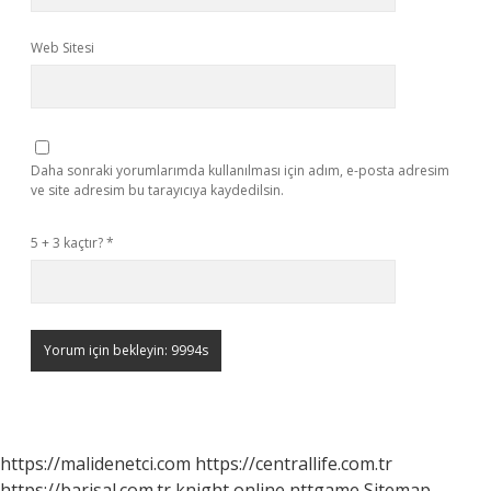
Web Sitesi
Daha sonraki yorumlarımda kullanılması için adım, e-posta adresim
ve site adresim bu tarayıcıya kaydedilsin.
5 + 3 kaçtır?
*
https://malidenetci.com
https://centrallife.com.tr
https://barisal.com.tr
knight online
nttgame
Sitemap