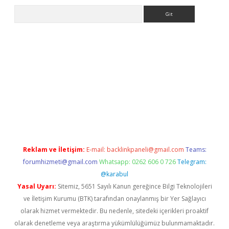
Arama
/www.betexper.xyz/
elexbetgiris.org
Reklam ve İletişim:
E-mail:
backlinkpaneli@gmail.com
Teams:
forumhizmeti@gmail.com
Whatsapp: 0262 606 0 726
Telegram:
@karabul
Yasal Uyarı:
Sitemiz, 5651 Sayılı Kanun gereğince Bilgi Teknolojileri
ve İletişim Kurumu (BTK) tarafından onaylanmış bir Yer Sağlayıcı
olarak hizmet vermektedir. Bu nedenle, sitedeki içerikleri proaktif
olarak denetleme veya araştırma yükümlülüğümüz bulunmamaktadır.