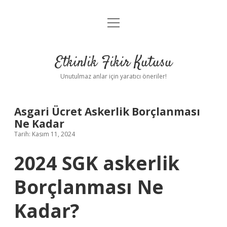
menüyü
Anasayfa
aç
Gizlilik Politikası
Etkinlik Fikir Kutusu
Yasal Uyarı
Unutulmaz anlar için yaratıcı öneriler!
Hakkımızda
Asgari Ücret Askerlik Borçlanması
Ne Kadar
Tarih: Kasım 11, 2024
2024 SGK askerlik
Borçlanması Ne
Kadar?