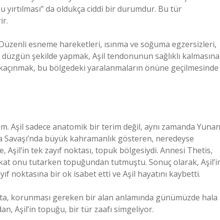
u yırtılması” da oldukça ciddi bir durumdur. Bu tür
ir.
 Düzenli esneme hareketleri, ısınma ve soğuma egzersizleri,
i düzgün şekilde yapmak, Aşil tendonunun sağlıklı kalmasına
an kaçınmak, bu bölgedeki yaralanmaların önüne geçilmesinde
lım. Aşil sadece anatomik bir terim değil, aynı zamanda Yuna
Truva Savaşı’nda büyük kahramanlık gösteren, neredeyse
 Aşil’in tek zayıf noktası, topuk bölgesiydi. Annesi Thetis,
akat onu tutarken topuğundan tutmuştu. Sonuç olarak, Aşil’i
yıf noktasına bir ok isabet etti ve Aşil hayatını kaybetti.
 nokta, korunması gereken bir alan anlamında günümüzde hala
n, Aşil’in topuğu, bir tür zaafı simgeliyor.