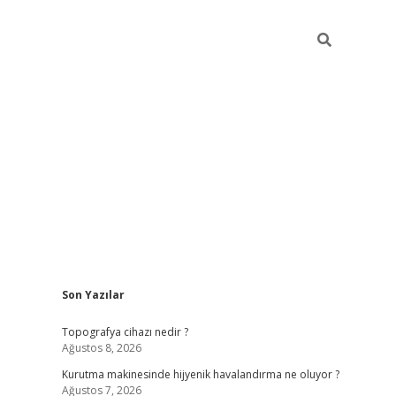
Sidebar
Son Yazılar
hiltonbet güncel giriş
htt
Topografya cihazı nedir ?
Ağustos 8, 2026
Kurutma makinesinde hijyenik havalandırma ne oluyor ?
Ağustos 7, 2026