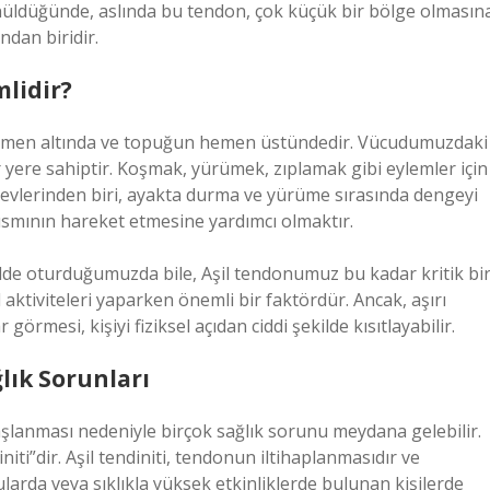
nüldüğünde, aslında bu tendon, çok küçük bir bölge olmasın
dan biridir.
lidir?
 hemen altında ve topuğun hemen üstündedir. Vücudumuzdaki
 yere sahiptir. Koşmak, yürümek, zıplamak gibi eylemler için
revlerinden biri, ayakta durma ve yürüme sırasında dengeyi
smının hareket etmesine yardımcı olmaktır.
lde oturduğumuzda bile, Aşil tendonumuz bu kadar kritik bi
l aktiviteleri yaparken önemli bir faktördür. Ancak, aşırı
rmesi, kişiyi fiziksel açıdan ciddi şekilde kısıtlayabilir.
lık Sorunları
aşlanması nedeniyle birçok sağlık sorunu meydana gelebilir.
iti”dir. Aşil tendiniti, tendonun iltihaplanmasıdır ve
ularda veya sıklıkla yüksek etkinliklerde bulunan kişilerde