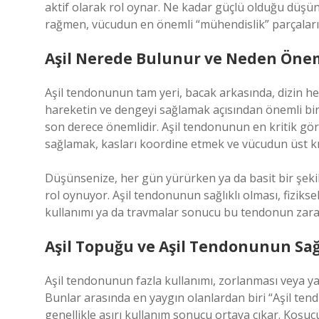
aktif olarak rol oynar. Ne kadar güçlü olduğu düşü
rağmen, vücudun en önemli “mühendislik” parçaların
Aşil Nerede Bulunur ve Neden Önem
Aşil tendonunun tam yeri, bacak arkasında, dizin
hareketin ve dengeyi sağlamak açısından önemli bir
son derece önemlidir. Aşil tendonunun en kritik gö
sağlamak, kasları koordine etmek ve vücudun üst kı
Düşünsenize, her gün yürürken ya da basit bir şeki
rol oynuyor. Aşil tendonunun sağlıklı olması, fizikse
kullanımı ya da travmalar sonucu bu tendonun zarar gö
Aşil Topuğu ve Aşil Tendonunun Sağ
Aşil tendonunun fazla kullanımı, zorlanması veya y
Bunlar arasında en yaygın olanlardan biri “Aşil tendin
genellikle aşırı kullanım sonucu ortaya çıkar. Koşuc