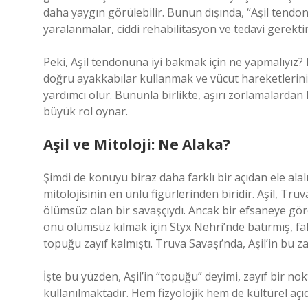
daha yaygın görülebilir. Bunun dışında, “Aşil tendon
yaralanmalar, ciddi rehabilitasyon ve tedavi gerektir
Peki, Aşil tendonuna iyi bakmak için ne yapmalıyız?
doğru ayakkabılar kullanmak ve vücut hareketlerin
yardımcı olur. Bununla birlikte, aşırı zorlamalard
büyük rol oynar.
Aşil ve Mitoloji: Ne Alaka?
Şimdi de konuyu biraz daha farklı bir açıdan ele ala
mitolojisinin en ünlü figürlerinden biridir. Aşil, 
ölümsüz olan bir savaşçıydı. Ancak bir efsaneye göre,
onu ölümsüz kılmak için Styx Nehri’nde batırmış, f
topuğu zayıf kalmıştı. Truva Savaşı’nda, Aşil’in bu za
İşte bu yüzden, Aşil’in “topuğu” deyimi, zayıf bir
kullanılmaktadır. Hem fizyolojik hem de kültürel açıda