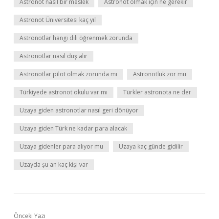
Astronot nasıl bir meslek
Astronot olmak için ne gerekir
Astronot Üniversitesi kaç yıl
Astronotlar hangi dili öğrenmek zorunda
Astronotlar nasıl duş alır
Astronotlar pilot olmak zorunda mı
Astronotluk zor mu
Türkiyede astronot okulu var mı
Türkler astronota ne der
Uzaya giden astronotlar nasıl geri dönüyor
Uzaya giden Türk ne kadar para alacak
Uzaya gidenler para alıyor mu
Uzaya kaç günde gidilir
Uzayda şu an kaç kişi var
Önceki Yazı