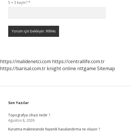
5 + 3 kaçtır?
*
https://malidenetci.com
https://centrallife.com.tr
https://barisal.com.tr
knight online
nttgame
Sitemap
Sidebar
Son Yazılar
Topografya cihazı nedir ?
Ağustos 8, 2026
Kurutma makinesinde hijyenik havalandırma ne oluyor ?