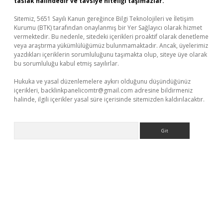
taslak halindedir ve tavsiye niteliği taşımazlar.
Sitemiz, 5651 Sayılı Kanun gereğince Bilgi Teknolojileri ve İletişim
Kurumu (BTK) tarafından onaylanmış bir Yer Sağlayıcı olarak hizmet
vermektedir. Bu nedenle, sitedeki içerikleri proaktif olarak denetleme
veya araştırma yükümlülüğümüz bulunmamaktadır. Ancak, üyelerimiz
yazdıkları içeriklerin sorumluluğunu taşımakta olup, siteye üye olarak
bu sorumluluğu kabul etmiş sayılırlar.
Hukuka ve yasal düzenlemelere aykırı olduğunu düşündüğünüz
içerikleri,
backlinkpanelicomtr@gmail.com
adresine bildirmeniz
halinde, ilgili içerikler yasal süre içerisinde sitemizden kaldırılacaktır.
Arama
/www.betexper.xyz/
elexbetgiris.org