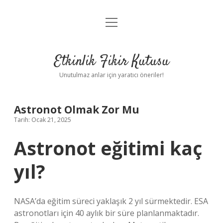
menüyü
Anasayfa
aç
Gizlilik Politikası
Etkinlik Fikir Kutusu
Yasal Uyarı
Unutulmaz anlar için yaratıcı öneriler!
Hakkımızda
Astronot Olmak Zor Mu
Tarih: Ocak 21, 2025
Astronot eğitimi kaç
yıl?
NASA’da eğitim süreci yaklaşık 2 yıl sürmektedir. ESA
astronotları için 40 aylık bir süre planlanmaktadır.