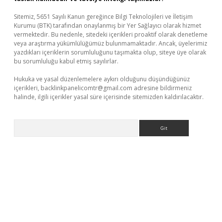
Sitemiz, 5651 Sayılı Kanun gereğince Bilgi Teknolojileri ve İletişim
Kurumu (BTK) tarafından onaylanmış bir Yer Sağlayıcı olarak hizmet
vermektedir. Bu nedenle, sitedeki içerikleri proaktif olarak denetleme
veya araştırma yükümlülüğümüz bulunmamaktadır. Ancak, üyelerimiz
yazdıkları içeriklerin sorumluluğunu taşımakta olup, siteye üye olarak
bu sorumluluğu kabul etmiş sayılırlar.
Hukuka ve yasal düzenlemelere aykırı olduğunu düşündüğünüz
içerikleri,
backlinkpanelicomtr@gmail.com
adresine bildirmeniz
halinde, ilgili içerikler yasal süre içerisinde sitemizden kaldırılacaktır.
Arama
tps://www.betexper.xyz/
elexbetgiris.org