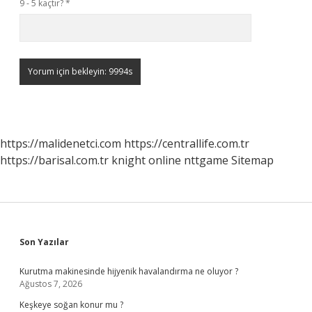
9 - 5 kaçtır?
*
https://malidenetci.com
https://centrallife.com.tr
https://barisal.com.tr
knight online
nttgame
Sitemap
Sidebar
Son Yazılar
Kurutma makinesinde hijyenik havalandırma ne oluyor ?
Ağustos 7, 2026
Keşkeye soğan konur mu ?