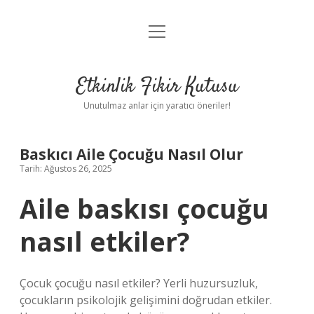
menüyü
Anasayfa
aç
Gizlilik Politikası
Etkinlik Fikir Kutusu
Yasal Uyarı
Unutulmaz anlar için yaratıcı öneriler!
Hakkımızda
Baskıcı Aile Çocuğu Nasıl Olur
Tarih: Ağustos 26, 2025
Aile baskısı çocuğu
nasıl etkiler?
Çocuk çocuğu nasıl etkiler? Yerli huzursuzluk,
çocukların psikolojik gelişimini doğrudan etkiler.