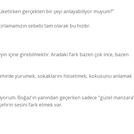
tüketirken gerçekten bir şeyi anlayabiliyor muyum?”
ırlamamızın sebebi tam olarak bu hızdır.
eyin içine girebilmektir. Aradaki fark bazen çok ince, bazen
 o şehirde yürümek, sokaklarını hissetmek, kokusunu anlamak
ediyorum. Boğaz’ın yanından geçerken sadece “güzel manzara
şehrin sesini fark etmek var.