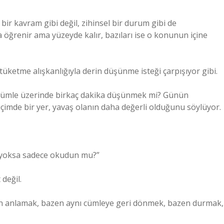
r kavram gibi değil, zihinsel bir durum gibi de
a öğrenir ama yüzeyde kalır, bazıları ise o konunun içine
üketme alışkanlığıyla derin düşünme isteği çarpışıyor gibi.
 cümle üzerinde birkaç dakika düşünmek mi? Günün
imde bir yer, yavaş olanın daha değerli olduğunu söylüyor.
 yoksa sadece okudun mu?”
değil.
kten anlamak, bazen aynı cümleye geri dönmek, bazen durmak,