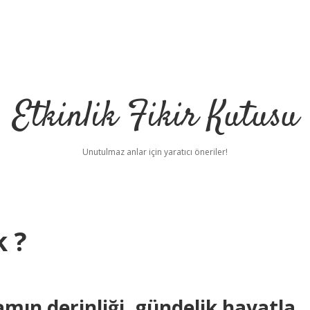
Etkinlik Fikir Kutusu
Unutulmaz anlar için yaratıcı öneriler!
k ?
mın derinliği, gündelik hayatla