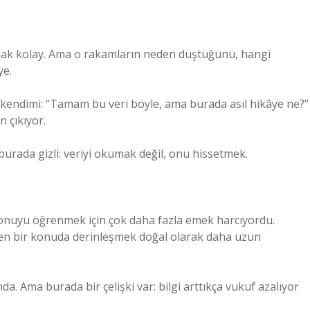
mak kolay. Ama o rakamların neden düştüğünü, hangi
ye.
endimi: “Tamam bu veri böyle, ama burada asıl hikâye ne?”
n çıkıyor.
urada gizli: veriyi okumak değil, onu hissetmek.
 konuyu öğrenmek için çok daha fazla emek harcıyordu.
zden bir konuda derinleşmek doğal olarak daha uzun
da. Ama burada bir çelişki var: bilgi arttıkça vukuf azalıyor