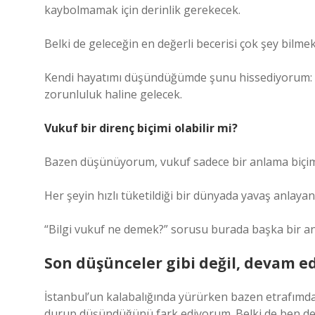
kaybolmamak için derinlik gerekecek.
Belki de geleceğin en değerli becerisi çok şey bilme
Kendi hayatımı düşündüğümde şunu hissediyorum: 
zorunluluk haline gelecek.
Vukuf bir direnç biçimi olabilir mi?
Bazen düşünüyorum, vukuf sadece bir anlama biçimi 
Her şeyin hızlı tüketildiği bir dünyada yavaş anlayan 
“Bilgi vukuf ne demek?” sorusu burada başka bir an
Son düşünceler gibi değil, devam e
İstanbul’un kalabalığında yürürken bazen etrafımdak
durup düşündüğünü fark ediyorum. Belki de ben de 