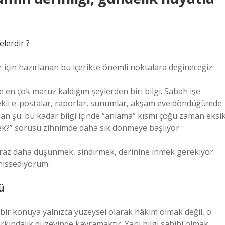
elerdir ?
için hazırlanan bu içerikte önemli noktalara değineceğiz.
e en çok maruz kaldığım şeylerden biri bilgi. Sabah işe
rekli e-postalar, raporlar, sunumlar, akşam eve döndüğümde
an şu: bu kadar bilgi içinde “anlama” kısmı çoğu zaman eksi
mek?” sorusu zihnimde daha sık dönmeye başlıyor.
biraz daha düşünmek, sindirmek, derinine inmek gerekiyor.
 hissediyorum.
ü
bir konuya yalnızca yüzeysel olarak hâkim olmak değil, o
rkındalık düzeyinde kavramaktır. Yani bilgi sahibi olmak