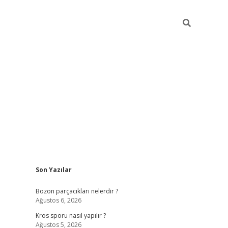
Sidebar
Son Yazılar
hiltonbet güncel giriş
https://w
Bozon parçacıkları nelerdir ?
Ağustos 6, 2026
Kros sporu nasıl yapılır ?
Ağustos 5, 2026