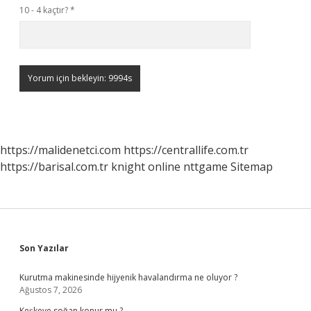
10 - 4 kaçtır?
*
https://malidenetci.com
https://centrallife.com.tr
https://barisal.com.tr
knight online
nttgame
Sitemap
Sidebar
Son Yazılar
Kurutma makinesinde hijyenik havalandırma ne oluyor ?
Ağustos 7, 2026
Keşkeye soğan konur mu ?