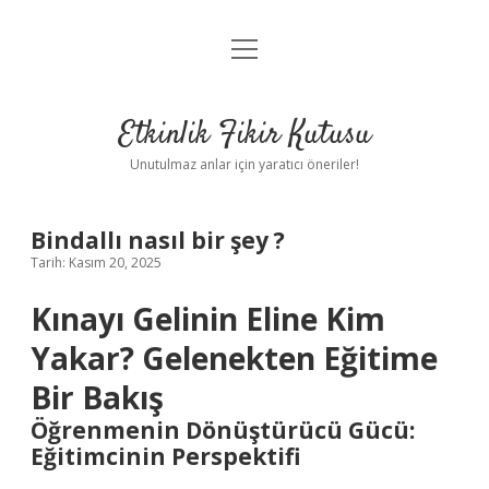
menüyü
Anasayfa
aç
Gizlilik Politikası
Etkinlik Fikir Kutusu
Yasal Uyarı
Unutulmaz anlar için yaratıcı öneriler!
Hakkımızda
Bindallı nasıl bir şey ?
Tarih: Kasım 20, 2025
Kınayı Gelinin Eline Kim
Yakar? Gelenekten Eğitime
Bir Bakış
Öğrenmenin Dönüştürücü Gücü:
Eğitimcinin Perspektifi