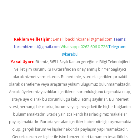
tps://www.betexper.xyz/
elexbetgiris.org
Reklam ve İletişim:
E-mail:
backlinkpaneli@gmail.com
Teams:
forumhizmeti@gmail.com
Whatsapp: 0262 606 0 726
Telegram:
@karabul
Yasal Uyarı:
Sitemiz, 5651 Sayılı Kanun gereğince Bilgi Teknolojileri
ve İletişim Kurumu (BTK) tarafından onaylanmış bir Yer Sağlayıcı
olarak hizmet vermektedir. Bu nedenle, sitedeki içerikleri proaktif
olarak denetleme veya araştırma yükümlülüğümüz bulunmamaktadır.
Ancak, üyelerimiz yazdıkları içeriklerin sorumluluğunu taşımakta olup,
siteye üye olarak bu sorumluluğu kabul etmiş sayılırlar. Bu internet
sitesi, herhangi bir marka, kurum veya şahıs şirketi ile hiçbir bağlantısı
bulunmamaktadır. Sitede yalnızca kendi hazırladığımız makaleler
paylaşılmaktadır. Burada yer alan içerikler haber niteliği taşımamakta
olup, gerçek kurum ve kişiler hakkında paylaşım yapılmamaktadır.
Gerçek kurum ve kişiler ile isim benzerlikleri tamamen tesadüfidir.