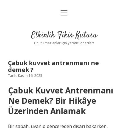
menüyü
Anasayfa
aç
Gizlilik Politikası
Etkinlik Fikir Kutusu
Yasal Uyarı
Unutulmaz anlar için yaratıcı öneriler!
Hakkımızda
Çabuk kuvvet antrenmanı ne
demek ?
Tarih: Kasım 16, 2025
Çabuk Kuvvet Antrenmanı
Ne Demek? Bir Hikâye
Üzerinden Anlamak
Bir sabah, uyanıp pencereden dışarı bakarken,