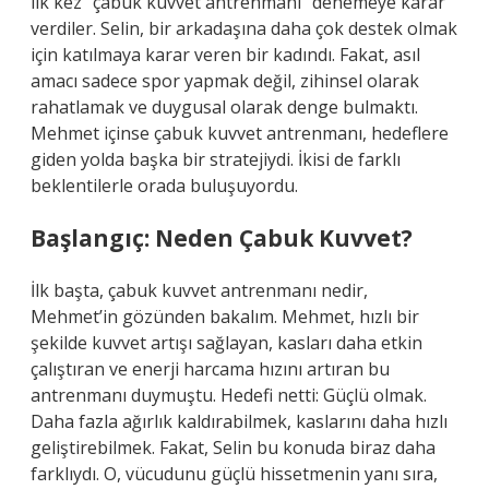
ilk kez “çabuk kuvvet antrenmanı” denemeye karar
verdiler. Selin, bir arkadaşına daha çok destek olmak
için katılmaya karar veren bir kadındı. Fakat, asıl
amacı sadece spor yapmak değil, zihinsel olarak
rahatlamak ve duygusal olarak denge bulmaktı.
Mehmet içinse çabuk kuvvet antrenmanı, hedeflere
giden yolda başka bir stratejiydi. İkisi de farklı
beklentilerle orada buluşuyordu.
Başlangıç: Neden Çabuk Kuvvet?
İlk başta, çabuk kuvvet antrenmanı nedir,
Mehmet’in gözünden bakalım. Mehmet, hızlı bir
şekilde kuvvet artışı sağlayan, kasları daha etkin
çalıştıran ve enerji harcama hızını artıran bu
antrenmanı duymuştu. Hedefi netti: Güçlü olmak.
Daha fazla ağırlık kaldırabilmek, kaslarını daha hızlı
geliştirebilmek. Fakat, Selin bu konuda biraz daha
farklıydı. O, vücudunu güçlü hissetmenin yanı sıra,