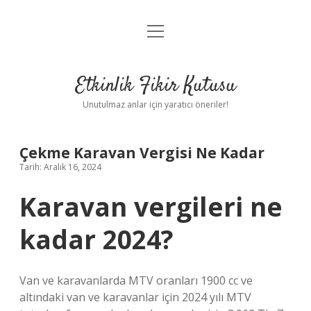
menüyü
Anasayfa
aç
Gizlilik Politikası
Etkinlik Fikir Kutusu
Yasal Uyarı
Unutulmaz anlar için yaratıcı öneriler!
Hakkımızda
Çekme Karavan Vergisi Ne Kadar
Tarih: Aralık 16, 2024
Karavan vergileri ne
kadar 2024?
Van ve karavanlarda MTV oranları 1900 cc ve
altındaki van ve karavanlar için 2024 yılı MTV