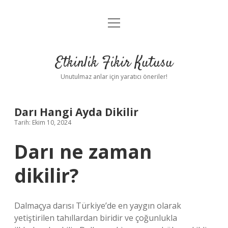
menüyü
Anasayfa
aç
Gizlilik Politikası
Etkinlik Fikir Kutusu
Yasal Uyarı
Unutulmaz anlar için yaratıcı öneriler!
Hakkımızda
Darı Hangi Ayda Dikilir
Tarih: Ekim 10, 2024
Darı ne zaman
dikilir?
Dalmaçya darısı Türkiye’de en yaygın olarak
yetiştirilen tahıllardan biridir ve çoğunlukla