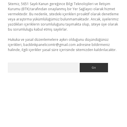
Sitemiz, 5651 Sayılı Kanun gereğince Bilgi Teknolojileri ve İletişim
Kurumu (BTK) tarafından onaylanmış bir Yer Sağlayıcı olarak hizmet
vermektedir. Bu nedenle, sitedeki içerikleri proaktif olarak denetleme
veya araştırma yükümlülüğümüz bulunmamaktadır. Ancak, üyelerimiz
yazdıkları içeriklerin sorumluluğunu taşımakta olup, siteye üye olarak
bu sorumluluğu kabul etmiş sayılırlar.
Hukuka ve yasal düzenlemelere aykırı olduğunu düşündüğünüz
içerikleri,
backlinkpanelicomtr@gmail.com
adresine bildirmeniz
halinde, ilgili içerikler yasal süre içerisinde sitemizden kaldırılacaktır.
Arama
/www.betexper.xyz/
elexbetgiris.org