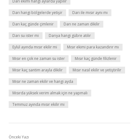
Darı ekimi hangi aylarda yapılır
Darı hangi bölgelerde yetişir
Darı ile mısır aynı mı
Darı kaç günde çimlenir
Darı ne zaman dikilir
Darı su ister mi
Darıya hangi gübre atılır
Eylül ayında mısır ekilir mi
Mısır ekimi para kazandırır mı
Mısır en çok ne zaman su ister
Mısır kaç günde filizlenir
Mısır kaç santim arayla dikilir
Mısır nasıl ekilir ve yetiştirilir
Mısır ne zaman ekilir ve hangi ayda
Mısırda yüksek verim almak için ne yapmalı
Temmuz ayında mısır ekilir mi
Önceki Yazı