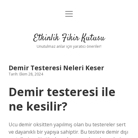
menüyü
Anasayfa
aç
Gizlilik Politikası
Etkinlik Fikir Kutusu
Yasal Uyarı
Unutulmaz anlar için yaratıcı öneriler!
Hakkımızda
Demir Testeresi Neleri Keser
Tarih: Ekim 28, 2024
Demir testeresi ile
ne kesilir?
Ucu demir oksitten yapılmış olan bu testereler sert
ve dayanıklı bir yapıya sahiptir. Bu testere demir dışı