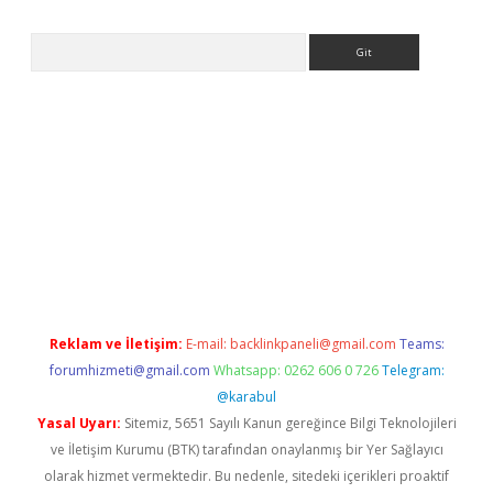
Arama
//www.betexper.xyz/
elexbetgiris.org
Reklam ve İletişim:
E-mail:
backlinkpaneli@gmail.com
Teams:
forumhizmeti@gmail.com
Whatsapp: 0262 606 0 726
Telegram:
@karabul
Yasal Uyarı:
Sitemiz, 5651 Sayılı Kanun gereğince Bilgi Teknolojileri
ve İletişim Kurumu (BTK) tarafından onaylanmış bir Yer Sağlayıcı
olarak hizmet vermektedir. Bu nedenle, sitedeki içerikleri proaktif