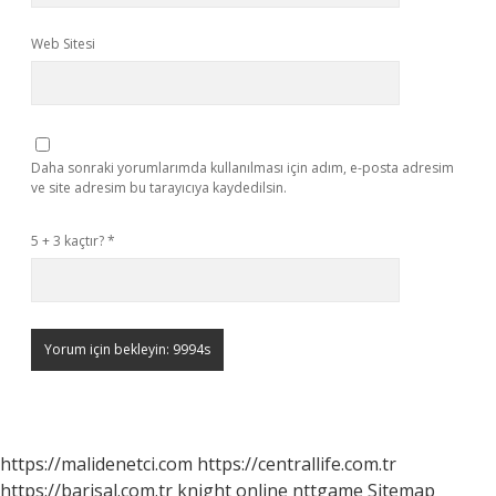
Web Sitesi
Daha sonraki yorumlarımda kullanılması için adım, e-posta adresim
ve site adresim bu tarayıcıya kaydedilsin.
5 + 3 kaçtır?
*
https://malidenetci.com
https://centrallife.com.tr
https://barisal.com.tr
knight online
nttgame
Sitemap