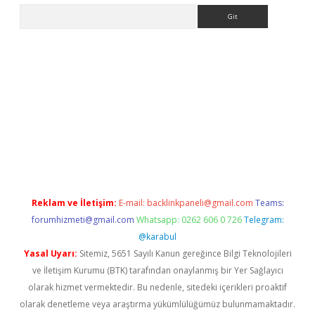
Arama
//www.betexper.xyz/
elexbetgiris.org
Reklam ve İletişim:
E-mail:
backlinkpaneli@gmail.com
Teams:
forumhizmeti@gmail.com
Whatsapp: 0262 606 0 726
Telegram:
@karabul
Yasal Uyarı:
Sitemiz, 5651 Sayılı Kanun gereğince Bilgi Teknolojileri
ve İletişim Kurumu (BTK) tarafından onaylanmış bir Yer Sağlayıcı
olarak hizmet vermektedir. Bu nedenle, sitedeki içerikleri proaktif
olarak denetleme veya araştırma yükümlülüğümüz bulunmamaktadır.