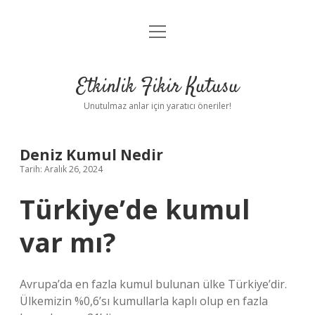
menüyü
Anasayfa
aç
Gizlilik Politikası
Etkinlik Fikir Kutusu
Yasal Uyarı
Unutulmaz anlar için yaratıcı öneriler!
Hakkımızda
Deniz Kumul Nedir
Tarih: Aralık 26, 2024
Türkiye’de kumul
var mı?
Avrupa’da en fazla kumul bulunan ülke Türkiye’dir.
Ülkemizin %0,6’sı kumullarla kaplı olup en fazla