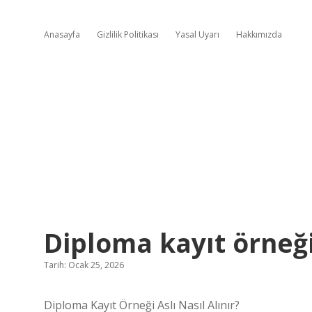
Anasayfa
Gizlilik Politikası
Yasal Uyarı
Hakkımızda
Diploma kayıt örneği 
Tarih: Ocak 25, 2026
Diploma Kayıt Örneği Aslı Nasıl Alınır?