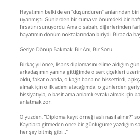
Hayatımın belki de en “düşündüren” anlarından birin
uyanmıştı. Günlerden bir cuma ve önümdeki bir haf
fırsatını sunuyordu. Ama o sabah, diğerlerinden farkl
hayatımın dönüm noktalarından biriydi. Biraz da haya
Geriye Dönüp Bakmak: Bir Anı, Bir Soru
Birkaç yıl önce, lisans diplomasını elime aldığım gü
arkadaşımın yanına gittiğimde o sert çiçekleri üzeri
oldu, fakat o anda, o kağıt bana ne hissettirdi, açı
almak için o ilk adımı atacağımda, o günlerden geriy
hissiyatıyla, o basit ama anlamlı evrakı almak için 
anlatmak zor.
O yüzden, “Diploma kayıt örneği aslı nasıl alınır?” 
Kayıtlara gitmeden önce bir günlüğüme yazdığım satı
her şey bitmiş gibi…”