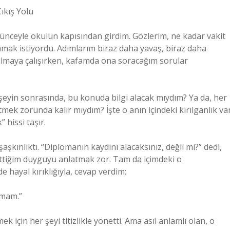
Çıkış Yolu
ünceyle okulun kapısından girdim. Gözlerim, ne kadar vakit
mak istiyordu. Adımlarım biraz daha yavaş, biraz daha
ulmaya çalışırken, kafamda ona soracağım sorular
r şeyin sonrasında, bu konuda bilgi alacak mıydım? Ya da, her
tmek zorunda kalır mıydım? İşte o anın içindeki kırılganlık var
 hissi taşır.
şkınlıktı. “Diplomanın kaydını alacaksınız, değil mi?” dedi,
tiğim duyguyu anlatmak zor. Tam da içimdeki o
hayal kırıklığıyla, cevap verdim:
amam.”
için her şeyi titizlikle yönetti. Ama asıl anlamlı olan, o