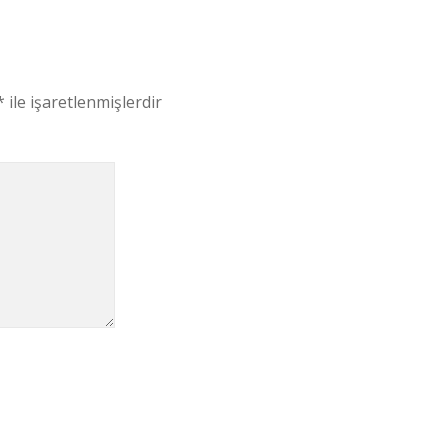
*
ile işaretlenmişlerdir