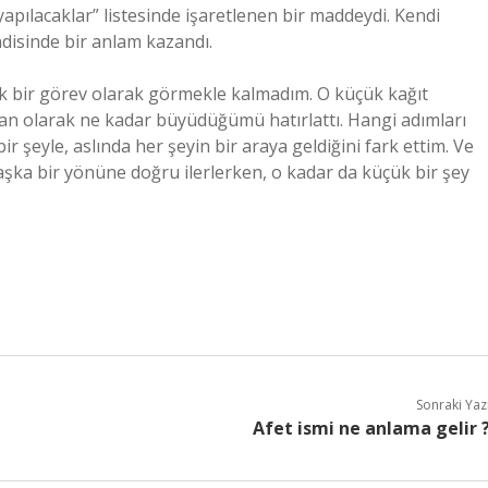
yapılacaklar” listesinde işaretlenen bir maddeydi. Kendi
disinde bir anlam kazandı.
k bir görev olarak görmekle kalmadım. O küçük kağıt
san olarak ne kadar büyüdüğümü hatırlattı. Hangi adımları
ir şeyle, aslında her şeyin bir araya geldiğini fark ettim. Ve
aşka bir yönüne doğru ilerlerken, o kadar da küçük bir şey
Sonraki Yaz
Afet ismi ne anlama gelir 