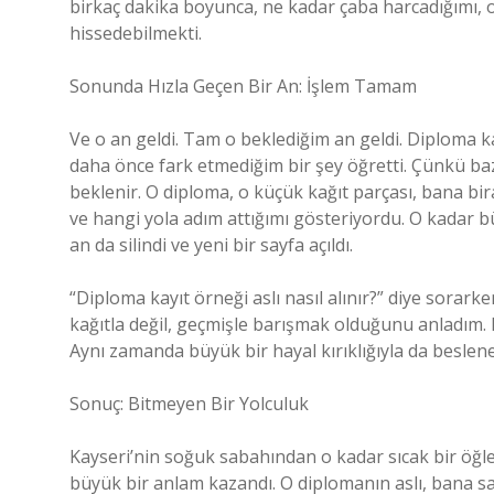
birkaç dakika boyunca, ne kadar çaba harcadığımı, o
hissedebilmekti.
Sonunda Hızla Geçen Bir An: İşlem Tamam
Ve o an geldi. Tam o beklediğim an geldi. Diploma kay
daha önce fark etmediğim bir şey öğretti. Çünkü ba
beklenir. O diploma, o küçük kağıt parçası, bana bi
ve hangi yola adım attığımı gösteriyordu. O kadar büy
an da silindi ve yeni bir sayfa açıldı.
“Diploma kayıt örneği aslı nasıl alınır?” diye sorarke
kağıtla değil, geçmişle barışmak olduğunu anladım. N
Aynı zamanda büyük bir hayal kırıklığıyla da beslene
Sonuç: Bitmeyen Bir Yolculuk
Kayseri’nin soğuk sabahından o kadar sıcak bir öğlen
büyük bir anlam kazandı. O diplomanın aslı, bana sa