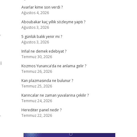
Avarlar kime son verdi ?
Ağustos 4, 2026
Aboubakar kaç yıllık sözleşme yaptı ?
Ağustos 3, 2026
.
5 günlük balık yenir mi ?
Ağustos 3, 2026
Infial ne demek edebiyat ?
Temmuz 30, 2026
i
Kozmos Yunanca’da ne anlama gelir ?
Temmuz 26, 2026
Kan plazmasında ne bulunur ?
Temmuz 25, 2026
Karıncalar ne zaman yuvalarına çekilir ?
Temmuz 24, 2026
Herediter panel nedir ?
.
Temmuz 22, 2026