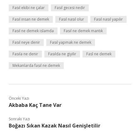
Fasıl ekibi ne çalar
Fasıl gecesi nedir
Fasıl insan ne demek
Fasıl nasıl olur
Fasıl nasıl yapılır
Fasıl ne demek islamda
Fasıl ne demek mantık
Fasıl neye denir
Fasıl yapmak ne demek
Fasıla ne denir
Fasılda ne giyilir
Fasl ne demek
Mekanlarda fasıl ne demek
Önceki Yazı
Akbaba Kaç Tane Var
Sonraki Yazı
Boğazı Sıkan Kazak Nasıl Genişletilir