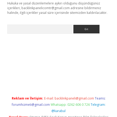
Hukuka ve yasal düzenlemelere aykırı olduğunu düşündüğünüz
içerikleri,
backlinkpanelicomtr@gmail.com
adresine bildirmeniz
halinde, ilgili içerikler yasal süre içerisinde sitemizden kaldırılacaktır.
Arama
://www.betexper.xyz/
elexbetgiris.org
Reklam ve İletişim:
E-mail:
backlinkpaneli@gmail.com
Teams:
forumhizmeti@gmail.com
Whatsapp: 0262 606 0 726
Telegram:
@karabul